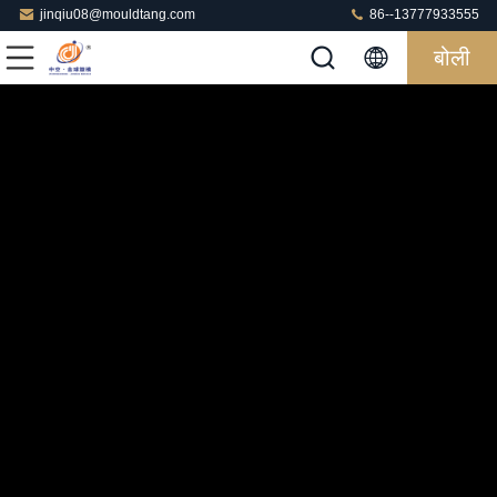
jinqiu08@mouldtang.com
86--13777933555
बोली