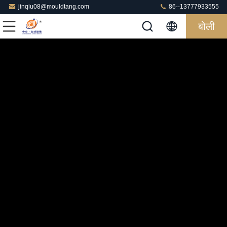
jinqiu08@mouldtang.com
86--13777933555
बोली