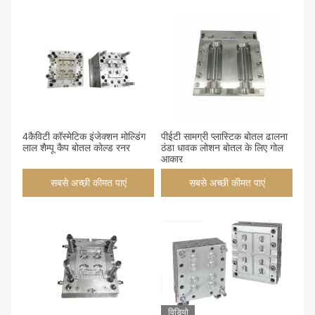
4कैविटी कॉस्मेटिक इंजेक्शन मोल्डिंग
पीईटी सामग्री प्लास्टिक बोतल ढालना
लाल शैम्पू कैप बोतल कोल्ड रनर
ठंडा धावक लोशन बोतल के लिए गोल
आकार
सबसे अच्छी कीमत पाएं
सबसे अच्छी कीमत पाएं
विडियो