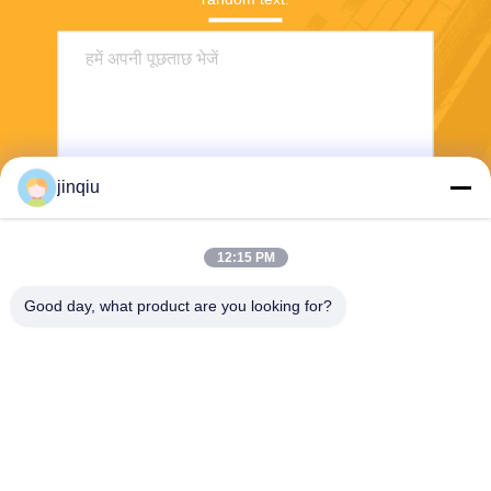
jinqiu
भेजना
12:15 PM
Good day, what product are you looking for?
Yuyao Jinqiu Plastic Mould Co., Ltd.
jinqiu08@mouldtang.com