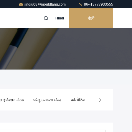
jinqiu08@mouldtang.com
86--13777933555
बोली
Hindi
ल इंजेक्शन मोल्ड
घरेलू उपकरण मोल्ड
कॉस्मेटिक इंजेक्शन मोल्डिंग
कस्टम इं