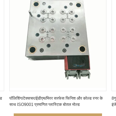
सबसे अच्छी कीमत पाएं
्ड
पॉलिशिंग/टेक्सचर/ईडीएम/मिरर सरफेस फिनिश और कोल्ड रनर के
8ग
साथ ISO9001 प्रमाणित प्लास्टिक बोतल मोल्ड
इं