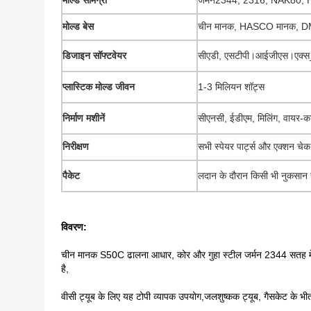
मोल्ड सामग्री
जर्मन2344, 2316, NAK80,
मोल्ड बेस
चीन मानक, HASCO मानक, 
डिजाइन सॉफ्टवेयर
सीएडी, एसटीपी।आईजीएस।एक्स
प्लास्टिक मोल्ड जीवन
1-3 मिलियन शॉट्स
निर्माण मशीनें
सीएनसी, ईडीएम, मिलिंग, वायर-
निरीक्षण
सभी स्पेयर पार्ट्स और एक्शन चेक स
पैकेट
लदान के दौरान किसी भी नुकसान स
विवरण:
चीन मानक S50C ढालना आधार, कोर और गुहा स्टील जर्मन 2344 सतह में बने
है,
वीसी ट्यूब के लिए यह टोपी व्यापक उपयोग,
जलशुष्कक ट्यूब
, गैसकेट के भीत