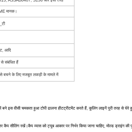
 H13, ASSAB8407, S136 और इसी तरह
DME मानक।
_टी
कट, आदि
े संबंधित हैं
े बचने के लिए मजबूत लकड़ी के मामले में
 इस वीसी चमकता हुआ टोपी ढालना हीटट्रीटमेंट करते हैं, कूलिंग लाइनें पूरी तरह से घेर
र कैप सीलिंग रखें।कैप व्यास को ट्यूब आकार पर निर्भर किया जाना चाहिए, मोल्ड ड्राइंग की पु