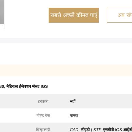
सबसे अच्छी कीमत पाएं
अब संपर
K80
,
मेडिकल इंजेक्शन मोल्ड IGS
हरकारा:
सर्दी
मोल्ड बेस:
मानक
चित्रकारी:
CAD.
सीएडी।
STP.
एसटीपी
IGS
आईज