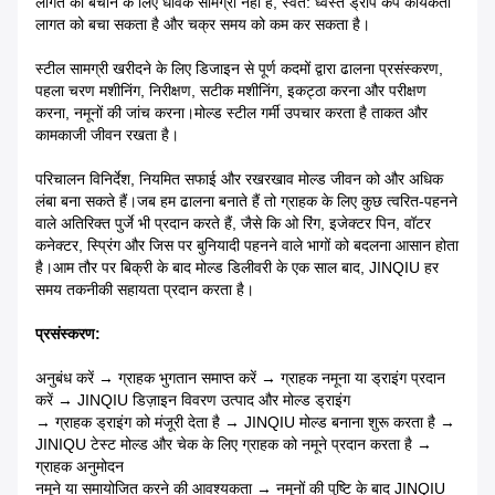
लागत को बचाने के लिए धावक सामग्री नहीं है, स्वत: ध्वस्त ड्रॉप कैप कार्यकर्ता
लागत को बचा सकता है और चक्र समय को कम कर सकता है।
स्टील सामग्री खरीदने के लिए डिजाइन से पूर्ण कदमों द्वारा ढालना प्रसंस्करण,
पहला चरण मशीनिंग, निरीक्षण, सटीक मशीनिंग, इकट्ठा करना और परीक्षण
करना, नमूनों की जांच करना।मोल्ड स्टील गर्मी उपचार करता है ताकत और
कामकाजी जीवन रखता है।
परिचालन विनिर्देश, नियमित सफाई और रखरखाव मोल्ड जीवन को और अधिक
लंबा बना सकते हैं।जब हम ढालना बनाते हैं तो ग्राहक के लिए कुछ त्वरित-पहनने
वाले अतिरिक्त पुर्जे भी प्रदान करते हैं, जैसे कि ओ रिंग, इजेक्टर पिन, वॉटर
कनेक्टर, स्प्रिंग और जिस पर बुनियादी पहनने वाले भागों को बदलना आसान होता
है।आम तौर पर बिक्री के बाद मोल्ड डिलीवरी के एक साल बाद, JINQIU हर
समय तकनीकी सहायता प्रदान करता है।
प्रसंस्करण:
अनुबंध करें → ग्राहक भुगतान समाप्त करें → ग्राहक नमूना या ड्राइंग प्रदान
करें → JINQIU डिज़ाइन विवरण उत्पाद और मोल्ड ड्राइंग
→ ग्राहक ड्राइंग को मंजूरी देता है → JINQIU मोल्ड बनाना शुरू करता है →
JINIQU टेस्ट मोल्ड और चेक के लिए ग्राहक को नमूने प्रदान करता है →
ग्राहक अनुमोदन
नमूने या समायोजित करने की आवश्यकता → नमूनों की पुष्टि के बाद JINQIU