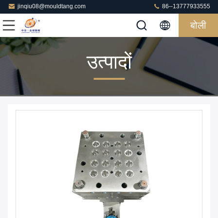
jinqiu08@mouldtang.com
86--13777933555
बोली
उत्पादों