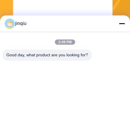
jinqiu
2:49 PM
भेजना
Good day, what product are you looking for?
Yuyao Jinqiu Plastic Mould Co., Ltd.
jinqiu08@mouldtang.com
86--13777933555
तांगजियाझा गांव, डिटांग स्ट्रीट,
यूयाओ शहर, झेजियांग, चीन