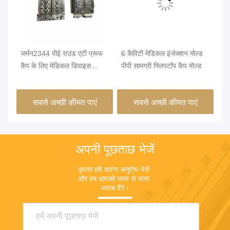
जर्मन2344 पीई राउंड एंटी प्रूफ
6 कैविटी मेडिकल इंजेक्शन मोल्ड
38
कैप के लिए मेडिकल डिवाइस
पीपी सामग्री फ्लिपटॉप कैप मोल्ड
8 क
इंजेक्शन मोल्डिंग
सबसे अच्छी कीमत पाएं
सबसे अच्छी कीमत पाएं
अपनी पूछताछ भेजें
कृपया हमें अपना अनुरोध भेजें 
और हम आपको जल्द से जल्द 
जवाब देंगे।