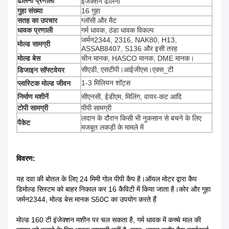
ढालना प्रणाली
इंजेक्शन ढालना
गुहा संख्या
16 गुहा
सतह का उपचार
ग्लॉसी और मैट
धावक प्रणाली
गर्म धावक, ठंडा धावक विकल्प
जर्मन2344, 2316, NAK80, H13,
मोल्ड सामग्री
ASSAB8407, S136 और इसी तरह
मोल्ड बेस
चीन मानक, HASCO मानक, DME मानक।
सीएडी, एसटीपी।आईजीएस।एक्स_टी
डिजाइन सॉफ्टवेयर
1-3 मिलियन शॉट्स
प्लास्टिक मोल्ड जीवन
निर्माण मशीनें
सीएनसी, ईडीएम, मिलिंग, वायर-कट आदि
टोपी सामग्री
पीपी सामग्री
लदान के दौरान किसी भी नुकसान से बचने के लिए
पैकेट
मजबूत लकड़ी के मामले में
विवरण:
यह दवा की बोतल के लिए 24 मिमी गोल पीपी कैप है।ऑयल मोटर द्वारा कैप
डिमोल्ड सिस्टम को बाहर निकाल कर 16 कैविटी में किया जाता है।कोर और गुहा
जर्मन2344, मोल्ड बेस मानक S50C का उपयोग करते हैं
मोल्ड 160 टी इंजेक्शन मशीन पर चल सकता है, गर्म धावक में कच्चे माल की