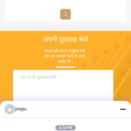
1
अपनी पूछताछ भेजें
कृपया हमें अपना अनुरोध भेजें 
और हम आपको जल्द से जल्द 
जवाब देंगे।
jinqiu
4:10 PM
भेजना