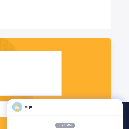
jinqiu
भेजना
3:24 PM