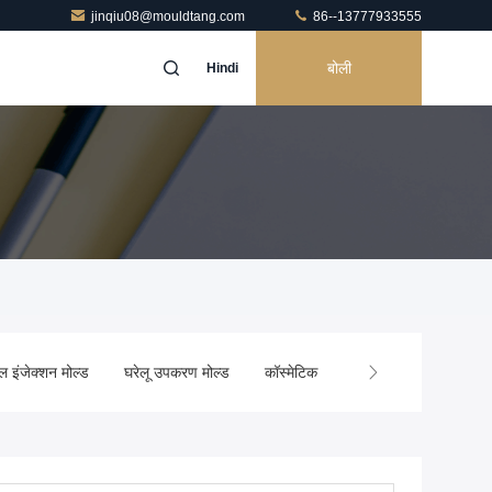
jinqiu08@mouldtang.com
86--13777933555
बोली
Hindi
ल इंजेक्शन मोल्ड
घरेलू उपकरण मोल्ड
कॉस्मेटिक इंजेक्शन मोल्डिंग
कस्टम इं