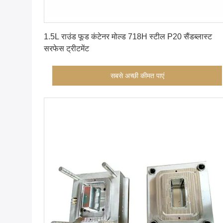
सबसे अच्छी कीमत पाएं
1.5L राउंड फूड कंटेनर मोल्ड 718H स्टील P20 सैंडब्लास्ट
सरफेस ट्रीटमेंट
सबसे अच्छी कीमत पाएं