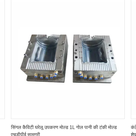
सबसे अच्छी कीमत पाएं
सिंगल कैविटी घरेलू उपकरण मोल्ड 1L गोल पानी की टंकी मोल्ड
कं
एचडीपीई सामग्री
शे