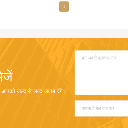
1
जें
म आपको जल्द से जल्द जवाब देंगे।