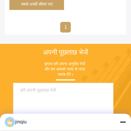
सबसे अच्छी कीमत पाएं
1
अपनी पूछताछ भेजें
कृपया हमें अपना अनुरोध भेजें 
और हम आपको जल्द से जल्द 
जवाब देंगे।
jinqiu