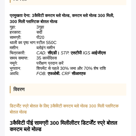
प्रमुखता देना:
3कैविटी कस्टम ब्लो मोल्ड
,
कस्टम ब्लो मोल्ड 300 मिली
,
300 मिली प्लास्टिक बोतल मोल्ड
गुहा:
3गुहा
हरकारा:
सर्दी
सामग्री:
पी20
थाली का पृष्ठ भाग:
स्टील S50C
मशीन:
ब्लोइंग मशीन
चित्रकारी:
CAD.
सीएडी।
STP.
एसटीपी
IGS
आईजीएस
समय समाप्त:
35 कार्यदिवस
नमूने:
परीक्षण प्रदान करें
भुगतान:
शिपमेंट से पहले 30% जमा और 70% शेष राशि
अवधि:
FOB.
एफओबी.
CRF
सीआरएफ
विवरण
डिटर्जेंट स्प्रे बोतल के लिए 3कैविटी कस्टम ब्लो मोल्ड 300 मिली प्लास्टिक
बोतल मोल्ड
3कैविटी पीई सामग्री 300 मिलीलीटर डिटर्जेंट स्प्रे बोतल
कस्टम ब्लो मोल्ड