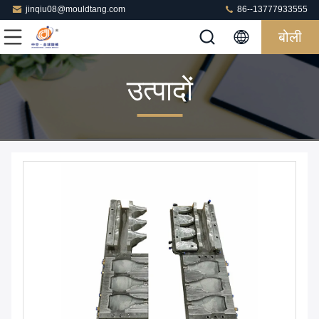
jinqiu08@mouldtang.com
86--13777933555
बोली
उत्पादों