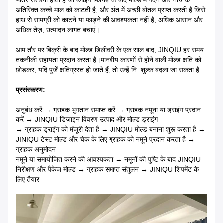
भीतर संरचना होती है जो ब्लोइंग फिनिश के बाद मोल्ड में गर्दन और नीचे के
अतिरिक्त कच्चे माल को काटती है, और अंत में अच्छी बोतल प्राप्त करती है जिसे
हाथ से सामग्री को काटने या फाड़ने की आवश्यकता नहीं है, अधिक आसान और
अधिक तेज़, उत्पादन लागत बचाएं।
आम तौर पर बिक्री के बाद मोल्ड डिलीवरी के एक साल बाद, JINQIU हर समय
तकनीकी सहायता प्रदान करता है।
मानवीय कारणों से होने वाली मोल्ड क्षति को
छोड़कर, यदि पुर्जे क्षतिग्रस्त हो जाते हैं, तो उन्हें नि: शुल्क बदला जा सकता है
प्रसंस्करण:
अनुबंध करें → ग्राहक भुगतान समाप्त करें → ग्राहक नमूना या ड्राइंग प्रदान
करें → JINQIU डिज़ाइन विवरण उत्पाद और मोल्ड ड्राइंग
→ ग्राहक ड्राइंग को मंजूरी देता है → JINQIU मोल्ड बनाना शुरू करता है →
JINIQU टेस्ट मोल्ड और चेक के लिए ग्राहक को नमूने प्रदान करता है →
ग्राहक अनुमोदन
नमूने या समायोजित करने की आवश्यकता → नमूनों की पुष्टि के बाद JINQIU
निरीक्षण और पैकेज मोल्ड → ग्राहक समाप्त संतुलन → JINIQU शिपमेंट के
लिए तैयार