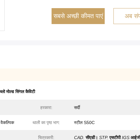
सबसे अच्छी कीमत पाएं
अब संपर
्लो मोल्ड सिंगल कैविटी
हरकारा:
सर्दी
वैकल्पिक
थाली का पृष्ठ भाग:
स्टील S50C
चित्रकारी:
CAD.
सीएडी।
STP.
एसटीपी
IGS
आईज