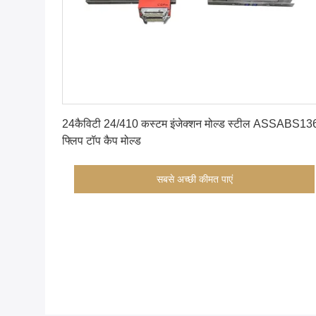
सबसे अच्छी कीमत पाएं
24कैविटी 24/410 कस्टम इंजेक्शन मोल्ड स्टील ASSABS13
फ्लिप टॉप कैप मोल्ड
सबसे अच्छी कीमत पाएं