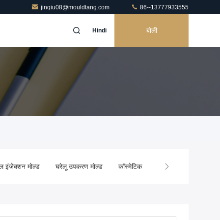
jinqiu08@mouldtang.com
86--13777933555
बोली
Hindi
ल इंजेक्शन मोल्ड
घरेलू उपकरण मोल्ड
कॉस्मेटिक इंजेक्शन मोल्डिंग
कस्टम इं