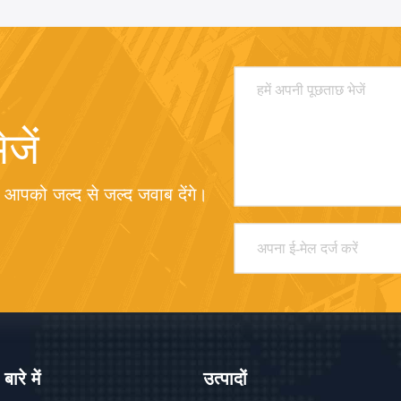
जें
म आपको जल्द से जल्द जवाब देंगे।
 बारे में
उत्पादों