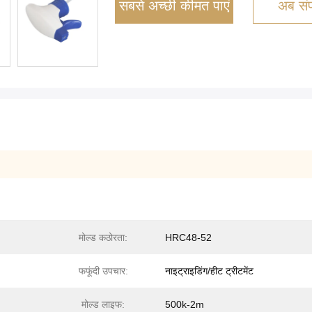
सबसे अच्छी कीमत पाएं
अब संपर
मोल्ड कठोरता:
HRC48-52
फफूंदी उपचार:
नाइट्राइडिंग/हीट ट्रीटमेंट
मोल्ड लाइफ:
500k-2m