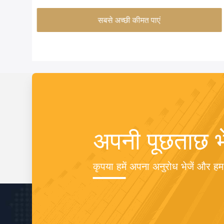
सबसे अच्छी कीमत पाएं
अपनी पूछताछ भे
कृपया हमें अपना अनुरोध भेजें और ह