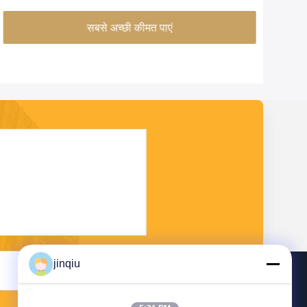
सबसे अच्छी कीमत पाएं
jinqiu
भेजना