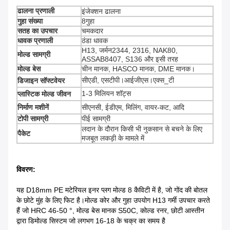
ढालना प्रणाली
इंजेक्शन ढालना
गुहा संख्या
8गुहा
सतह का उपचार
चमकदार
धावक प्रणाली
ठंडा धावक
H13, जर्मन2344, 2316, NAK80,
मोल्ड सामग्री
ASSAB8407, S136 और इसी तरह
मोल्ड बेस
चीन मानक, HASCO मानक, DME मानक।
सीएडी, एसटीपी।आईजीएस।एक्स_टी
डिजाइन सॉफ्टवेयर
1-3 मिलियन शॉट्स
प्लास्टिक मोल्ड जीवन
निर्माण मशीनें
सीएनसी, ईडीएम, मिलिंग, वायर-कट, आदि
टोपी सामग्री
पीई सामग्री
लदान के दौरान किसी भी नुकसान से बचने के लिए
पैकेट
मजबूत लकड़ी के मामले में
विवरण:
यह D18mm PE मटेरियल इनर प्लग मोल्ड 8 कैविटी में है, जो गोंद की बोतल
के छोटे मुंह के लिए फिट है।मोल्ड कोर और गुहा उपयोग H13 गर्मी उपचार करते
हैं जो HRC 46-50 °, मोल्ड बेस मानक S50C, कोल्ड रनर, छोटी आस्तीन
द्वारा डिमोल्ड सिस्टम जो लगभग 16-18 के चक्र का समय है