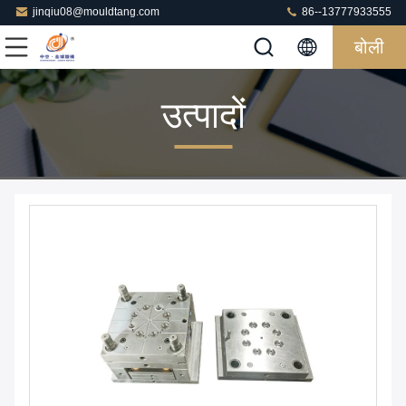
jinqiu08@mouldtang.com
86--13777933555
बोली
उत्पादों