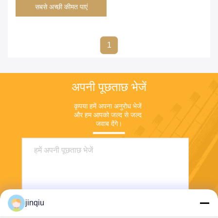
सबसे अच्छी कीमत पाएं
1
अपनी पूछताछ भेजें
कृपया हमें अपना अनुरोध भेजें 
और हम आपको जल्द से जल्द 
जवाब देंगे।
jinqiu