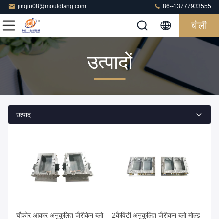
jinqiu08@mouldtang.com
86--13777933555
बोली
उत्पादों
उत्पाद
चौकोर आकार अनुकूलित जैरीकेन ब्लो
2कैविटी अनुकूलित जैरीकन ब्लो मोल्ड