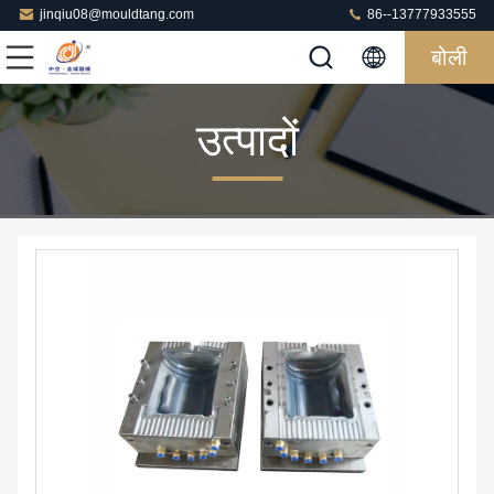
jinqiu08@mouldtang.com
86--13777933555
बोली
उत्पादों