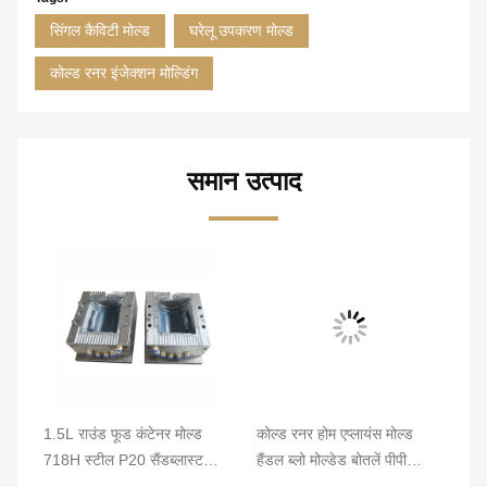
सिंगल कैविटी मोल्ड
घरेलू उपकरण मोल्ड
कोल्ड रनर इंजेक्शन मोल्डिंग
समान उत्पाद
टी
1.5L राउंड फूड कंटेनर मोल्ड
कोल्ड रनर होम एप्लायंस मोल्ड
20
 शेप
718H स्टील P20 सैंडब्लास्ट
हैंडल ब्लो मोल्डेड बोतलें पीपी
मो
सरफेस ट्रीटमेंट
प्लास्टिक
रन