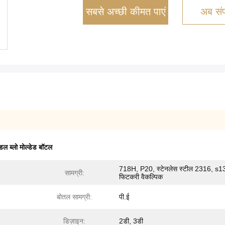
सबसे अच्छी कीमत पाएं
अब संपर
ंडल ब्लो मोल्डेड बॉटल
718H, P20, स्टेनलेस स्टील 2316, s1
सामग्री:
फिटकरी वैकल्पिक
बोतल सामग्री:
पी.ई
डिज़ाइन:
2डी, 3डी