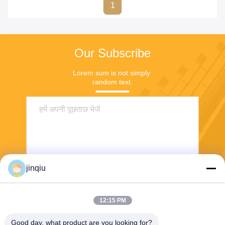
1
Our Subscribe
Lorem sum is not simply 
random text.
jinqiu
भेजना
12:15 PM
Good day, what product are you looking for?