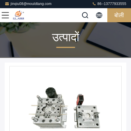
jinqiu08@mouldtang.com
86--13777933555
बोली
उत्पादों