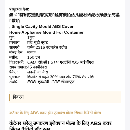
प्रमुखता देना:
鎮ㄨ鎵剧殑璧勬簮宸茶鍒犻櫎銆佸凡鏇村悕鎴栨殏鏃朵笉鍙
敤銆
,
Single Cavity Mould ABS Cover
,
Home Appliance Mould For Container
गुहा:
1गुहा
हरकारा:
हॉट-यूडो ब्रांड
सामग्री:
जर्मन 2316 स्टेनलेस स्टील
मोल्ड बेस:
मानक
मशीन:
160 टन
चित्रकारी:
CAD.
सीएडी।
STP.
एसटीपी
IGS
आईजीएस
समय समाप्त:
45 कार्यदिवस
पैकेट:
लकड़ी का केस
भुगतान:
शिपमेंट से पहले 30% जमा और 70% शेष राशि
अवधि:
FOB.
एफओबी.
CRF
सीआरएफ
विवरण
कंटेनर के लिए ABS कवर होम एप्लायंस मोल्ड सिंगल कैविटी मोल्ड
कंटेनर घरेलू उपकरण इंजेक्शन मोल्ड के लिए ABS कवर
सिंगल कैविटी हॉट रनर