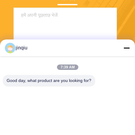
jinqiu
7:39 AM
भेजना
Good day, what product are you looking for?
Yuyao Jinqiu Plastic Mould Co., Ltd.
jinqiu08@mouldtang.com