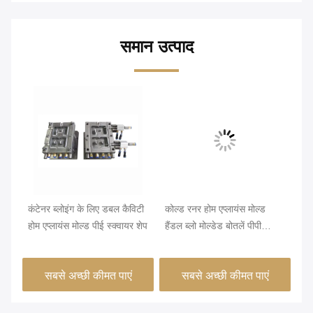
समान उत्पाद
्ड
कंटेनर ब्लोइंग के लिए डबल कैविटी
कोल्ड रनर होम एप्लायंस मोल्ड
20
होम एप्लायंस मोल्ड पीई स्क्वायर शेप
हैंडल ब्लो मोल्डेड बोतलें पीपी
मो
प्लास्टिक
रन
सबसे अच्छी कीमत पाएं
सबसे अच्छी कीमत पाएं