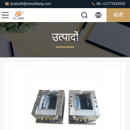
jinqiu08@mouldtang.com
86--13777933555
बोली
उत्पादों