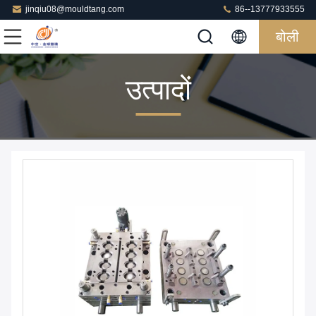
jinqiu08@mouldtang.com
86--13777933555
बोली
उत्पादों