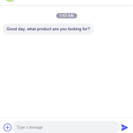
7:57 AM
भेजना
Good day, what product are you looking for?
Yuyao Jinqiu Plastic Mould Co., Ltd.
jinqiu08@mouldtang.com
86--13777933555
तांगजियाझा गांव, डिटांग स्ट्रीट,
यूयाओ शहर, झेजियांग, चीन
चीन अच्छा गुणवत्ता प्लास्टिक इंजेक्शन मोल्ड आपूर्तिकर्ता. कॉपीराइट © 2026 Yuyao Jinqiu
Plastic Mould Co., Ltd. . सब सभी अधिकार सुरक्षित.