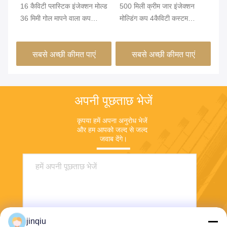
ड
16 कैविटी प्लास्टिक इंजेक्शन मोल्ड
500 मिली क्रीम जार इंजेक्शन
जै
क्शन
36 मिमी गोल मापने वाला कप
मोल्डिंग कप 4कैविटी कस्टम
लिए
इंजेक्शन मोल्डिंग
प्लास्टिक मोल्डिंग
मोल
सबसे अच्छी कीमत पाएं
सबसे अच्छी कीमत पाएं
अपनी पूछताछ भेजें
कृपया हमें अपना अनुरोध भेजें 
और हम आपको जल्द से जल्द 
जवाब देंगे।
jinqiu