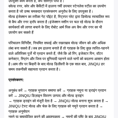
उपयुक्त काम करता है, कैप सामग्री पीपी है।
कोल्ड रनर, कोर और कैविटी में ढालना गर्मी उपचार स्टेनलेस स्टील का उपयोग
करता है जो उच्च चमकदार प्रसंस्करण अनुरोध के लिए उपयुक्त है।
मोल्ड इंजेक्शन का तरीका गेट पॉइंट है, स्ट्रिपर प्लेट द्वारा डिमोल्ड स्वचालित रूप
से कैप और रनर ड्रॉप करता है।इंजेक्शन मशीन पर चल रहे मोल्ड के दौरान
कार्यकर्ता की लागत बचाने के लिए रोबोट आर्म पिक अप कैप और रनर का भी
उपयोग कर सकते हैं
परिचालन विनिर्देश, नियमित सफाई और रखरखाव मोल्ड जीवन को और अधिक
लंबा बना सकते हैं।जब हम ढालना बनाते हैं तो ग्राहक के लिए कुछ त्वरित-पहनने
वाले अतिरिक्त पुर्जे भी प्रदान करते हैं, जैसे कि ओ रिंग, इजेक्टर पिन, वॉटर
कनेक्टर, स्प्रिंग और जिस पर बुनियादी पहनने वाले भागों को बदलना आसान होता
है।आम तौर पर बिक्री के बाद मोल्ड डिलीवरी के एक साल बाद, JINQIU हर
समय तकनीकी सहायता प्रदान करता है।
प्रसंस्करण:
अनुबंध करें → ग्राहक भुगतान समाप्त करें → ग्राहक नमूना या ड्राइंग प्रदान
करें → JINQIU डिज़ाइन विवरण उत्पाद और मोल्ड ड्राइंग
→ ग्राहक ड्राइंग को मंजूरी देता है → JINQIU मोल्ड बनाना शुरू करता है →
JINIQU टेस्ट मोल्ड और चेक के लिए ग्राहक को नमूने प्रदान करता है →
ग्राहक अनुमोदन
नमूने या समायोजित करने की आवश्यकता → नमूनों की पुष्टि के बाद JINQIU