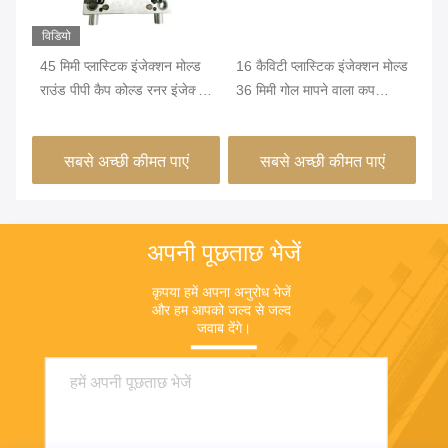
विडियो
तल
45 मिमी प्लास्टिक इंजेक्शन मोल्ड
16 कैविटी प्लास्टिक इंजेक्शन मोल्ड
50
राउंड पीपी कैप कोल्ड रनर इंजेक्शन
36 मिमी गोल मापने वाला कप
मो
मोल्डिंग
इंजेक्शन मोल्डिंग
प्ल
सबसे अच्छी कीमत पाएं
सबसे अच्छी कीमत पाएं
अपनी पूछताछ भेजें
कृपया हमें अपना अनुरोध भेजें 
और हम आपको जल्द से जल्द 
जवाब देंगे।