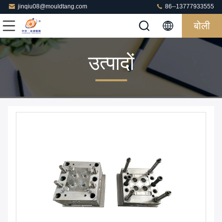
jinqiu08@mouldtang.com
86--13777933555
बोली
उत्पादों