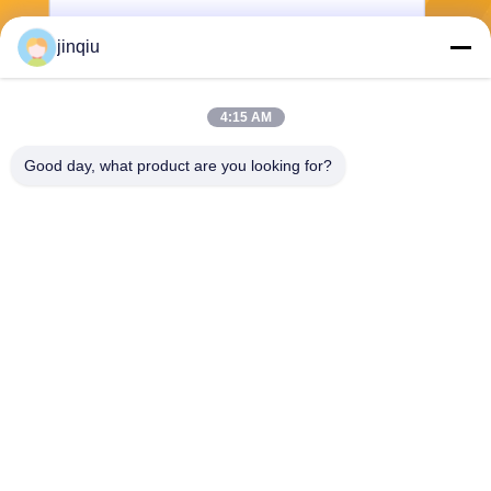
jinqiu
4:15 AM
भेजना
Good day, what product are you looking for?
Yuyao Jinqiu Plastic Mould Co., Ltd.
jinqiu08@mouldtang.com
86--13777933555
तांगजियाझा गांव, डिटांग स्ट्रीट,
यूयाओ शहर, झेजियांग, चीन