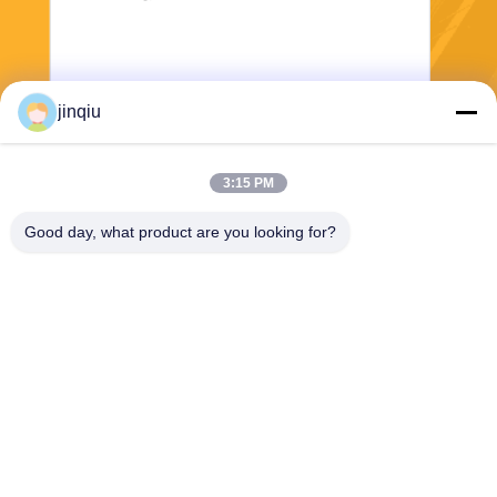
jinqiu
3:15 PM
भेजना
Good day, what product are you looking for?
Yuyao Jinqiu Plastic Mould Co., Ltd.
jinqiu08@mouldtang.com
86--13777933555
तांगजियाझा गांव, डिटांग स्ट्रीट,
यूयाओ शहर, झेजियांग, चीन