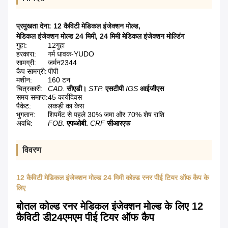
प्रमुखता देना:
12 कैविटी मेडिकल इंजेक्शन मोल्ड
,
मेडिकल इंजेक्शन मोल्ड 24 मिमी
,
24 मिमी मेडिकल इंजेक्शन मोल्डिंग
गुहा:
12गुहा
हरकारा:
गर्म धावक-YUDO
सामग्री:
जर्मन2344
कैप सामग्री:
पीपी
मशीन:
160 टन
चित्रकारी:
CAD.
सीएडी।
STP.
एसटीपी
IGS
आईजीएस
समय समाप्त:
45 कार्यदिवस
पैकेट:
लकड़ी का केस
भुगतान:
शिपमेंट से पहले 30% जमा और 70% शेष राशि
अवधि:
FOB.
एफओबी.
CRF
सीआरएफ
विवरण
12 कैविटी मेडिकल इंजेक्शन मोल्ड 24 मिमी कोल्ड रनर पीई टियर ऑफ कैप के
लिए
बोतल कोल्ड रनर मेडिकल इंजेक्शन मोल्ड के लिए 12
कैविटी डी24एमएम पीई टियर ऑफ कैप