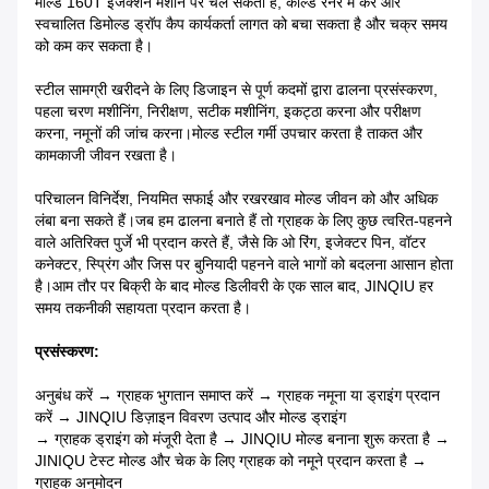
मोल्ड 160T इंजेक्शन मशीन पर चल सकता है, कोल्ड रनर में करें और
स्वचालित डिमोल्ड ड्रॉप कैप कार्यकर्ता लागत को बचा सकता है और चक्र समय
को कम कर सकता है।
स्टील सामग्री खरीदने के लिए डिजाइन से पूर्ण कदमों द्वारा ढालना प्रसंस्करण,
पहला चरण मशीनिंग, निरीक्षण, सटीक मशीनिंग, इकट्ठा करना और परीक्षण
करना, नमूनों की जांच करना।मोल्ड स्टील गर्मी उपचार करता है ताकत और
कामकाजी जीवन रखता है।
परिचालन विनिर्देश, नियमित सफाई और रखरखाव मोल्ड जीवन को और अधिक
लंबा बना सकते हैं।जब हम ढालना बनाते हैं तो ग्राहक के लिए कुछ त्वरित-पहनने
वाले अतिरिक्त पुर्जे भी प्रदान करते हैं, जैसे कि ओ रिंग, इजेक्टर पिन, वॉटर
कनेक्टर, स्प्रिंग और जिस पर बुनियादी पहनने वाले भागों को बदलना आसान होता
है।आम तौर पर बिक्री के बाद मोल्ड डिलीवरी के एक साल बाद, JINQIU हर
समय तकनीकी सहायता प्रदान करता है।
प्रसंस्करण:
अनुबंध करें → ग्राहक भुगतान समाप्त करें → ग्राहक नमूना या ड्राइंग प्रदान
करें → JINQIU डिज़ाइन विवरण उत्पाद और मोल्ड ड्राइंग
→ ग्राहक ड्राइंग को मंजूरी देता है → JINQIU मोल्ड बनाना शुरू करता है →
JINIQU टेस्ट मोल्ड और चेक के लिए ग्राहक को नमूने प्रदान करता है →
ग्राहक अनुमोदन