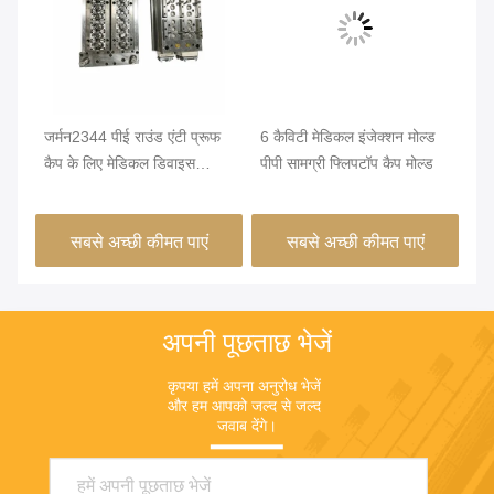
जर्मन2344 पीई राउंड एंटी प्रूफ
6 कैविटी मेडिकल इंजेक्शन मोल्ड
38
कैप के लिए मेडिकल डिवाइस
पीपी सामग्री फ्लिपटॉप कैप मोल्ड
8 क
इंजेक्शन मोल्डिंग
सबसे अच्छी कीमत पाएं
सबसे अच्छी कीमत पाएं
अपनी पूछताछ भेजें
कृपया हमें अपना अनुरोध भेजें 
और हम आपको जल्द से जल्द 
जवाब देंगे।