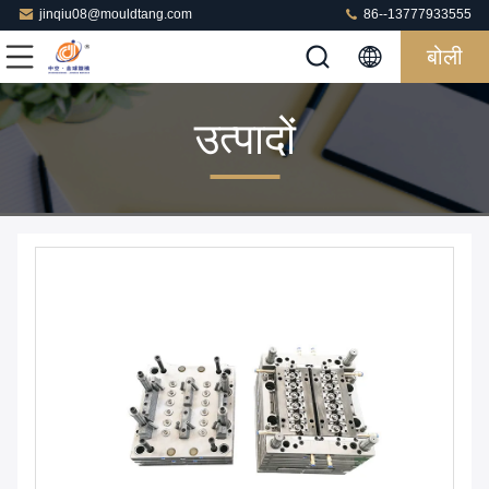
jinqiu08@mouldtang.com
86--13777933555
बोली
उत्पादों