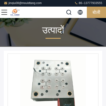
jinqiu08@mouldtang.com
86--13777933555
बोली
उत्पादों