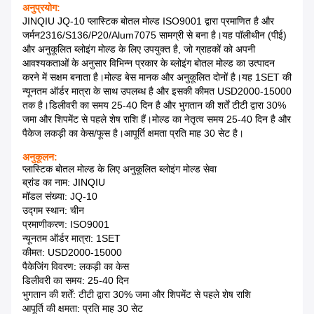
अनुप्रयोग:
JINQIU JQ-10 प्लास्टिक बोतल मोल्ड ISO9001 द्वारा प्रमाणित है और
जर्मन2316/S136/P20/Alum7075 सामग्री से बना है।यह पॉलीथीन (पीई)
और अनुकूलित ब्लोइंग मोल्ड के लिए उपयुक्त है, जो ग्राहकों को अपनी
आवश्यकताओं के अनुसार विभिन्न प्रकार के ब्लोइंग बोतल मोल्ड का उत्पादन
करने में सक्षम बनाता है।मोल्ड बेस मानक और अनुकूलित दोनों है।यह 1SET की
न्यूनतम ऑर्डर मात्रा के साथ उपलब्ध है और इसकी कीमत USD2000-15000
तक है।डिलीवरी का समय 25-40 दिन है और भुगतान की शर्तें टीटी द्वारा 30%
जमा और शिपमेंट से पहले शेष राशि हैं।मोल्ड का नेतृत्व समय 25-40 दिन है और
पैकेज लकड़ी का केस/फूस है।आपूर्ति क्षमता प्रति माह 30 सेट है।
अनुकूलन:
प्लास्टिक बोतल मोल्ड के लिए अनुकूलित ब्लोइंग मोल्ड सेवा
ब्रांड का नाम: JINQIU
मॉडल संख्या: JQ-10
उद्गम स्थान: चीन
प्रमाणीकरण: ISO9001
न्यूनतम ऑर्डर मात्रा: 1SET
कीमत: USD2000-15000
पैकेजिंग विवरण: लकड़ी का केस
डिलीवरी का समय: 25-40 दिन
भुगतान की शर्तें: टीटी द्वारा 30% जमा और शिपमेंट से पहले शेष राशि
आपूर्ति की क्षमता: प्रति माह 30 सेट