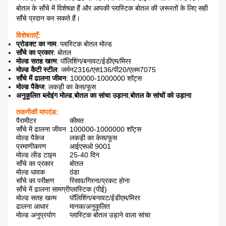
बोतल के साँचे में विशेषज्ञ हैं और आपकी प्लास्टिक बोतल की ज़रूरतों के लिए सही
साँचे प्रदान कर सकते हैं।
विशेषताएँ:
प्रोडक्ट का नाम
: प्लास्टिक बोतल मोल्ड
साँचे का प्रकार
: बोतल
मोल्ड सतह खत्म
: पॉलिशिंग/बनावट/ईडीएम/मिरर
मोल्ड कैटी स्टील
: जर्मन2316/एस136/पी20/एलम7075
साँचे में ढालना जीवन
: 100000-1000000 शॉट्स
मोल्ड पैकेज
: लकड़ी का केस/फूस
अनुकूलित ब्लोइंग मोल्ड
,
बोतल का सांचा उड़ाना
,
बोतल के सांचों को उड़ाना
तकनीकी मापदंड:
पैरामीटर
कीमत
साँचे में ढालना जीवन
100000-1000000 शॉट्स
मोल्ड पैकेज
लकड़ी का केस/फूस
प्रमाणीकरण
आईएसओ 9001
मोल्ड लीड टाइम
25-40 दिन
साँचे का प्रकार
बोतल
मोल्ड धावक
ठंडा
साँचे का परीक्षण
रिसाव/गिरना/प्रकट होना
साँचे में ढालना सामग्री
प्लास्टिक (पीई)
मोल्ड सतह खत्म
पॉलिशिंग/बनावट/ईडीएम/मिरर
ढालना आधार
मानक/अनुकूलित
मोल्ड अनुप्रयोग
प्लास्टिक बोतल उड़ाने वाला सांचा