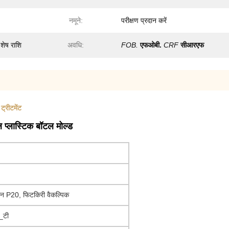
नमूने:
परीक्षण प्रदान करें
शेष राशि
अवधि:
FOB.
एफओबी.
CRF
सीआरएफ
्रीटमेंट
्लास्टिक बॉटल मोल्ड
किन P20, फिटकिरी वैकल्पिक
_टी