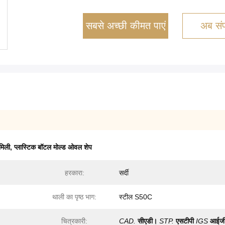
सबसे अच्छी कीमत पाएं
अब संपर
मिली
,
प्लास्टिक बॉटल मोल्ड ओवल शेप
हरकारा:
सर्दी
थाली का पृष्ठ भाग:
स्टील S50C
चित्रकारी:
CAD.
सीएडी।
STP.
एसटीपी
IGS
आईज