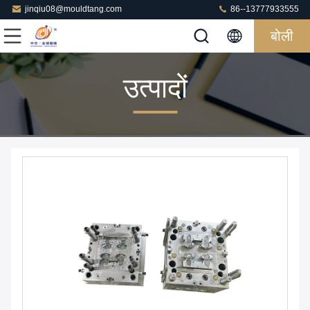
jinqiu08@mouldtang.com
86--13777933555
बोली
उत्पादों