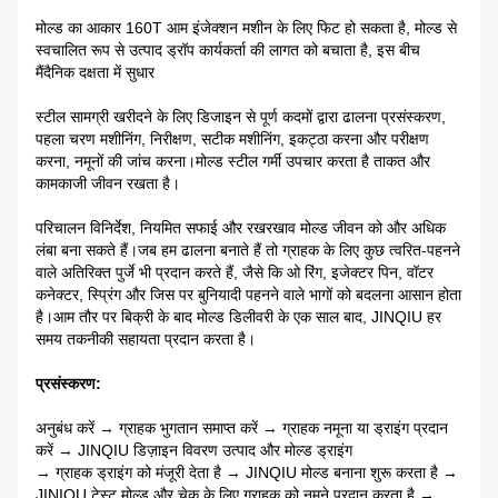
मोल्ड का आकार 160T आम इंजेक्शन मशीन के लिए फिट हो सकता है, मोल्ड से
स्वचालित रूप से उत्पाद ड्रॉप कार्यकर्ता की लागत को बचाता है, इस बीच
मैं
दैनिक दक्षता में सुधार
स्टील सामग्री खरीदने के लिए डिजाइन से पूर्ण कदमों द्वारा ढालना प्रसंस्करण,
पहला चरण मशीनिंग, निरीक्षण, सटीक मशीनिंग, इकट्ठा करना और परीक्षण
करना, नमूनों की जांच करना।मोल्ड स्टील गर्मी उपचार करता है ताकत और
कामकाजी जीवन रखता है।
परिचालन विनिर्देश, नियमित सफाई और रखरखाव मोल्ड जीवन को और अधिक
लंबा बना सकते हैं।जब हम ढालना बनाते हैं तो ग्राहक के लिए कुछ त्वरित-पहनने
वाले अतिरिक्त पुर्जे भी प्रदान करते हैं, जैसे कि ओ रिंग, इजेक्टर पिन, वॉटर
कनेक्टर, स्प्रिंग और जिस पर बुनियादी पहनने वाले भागों को बदलना आसान होता
है।आम तौर पर बिक्री के बाद मोल्ड डिलीवरी के एक साल बाद, JINQIU हर
समय तकनीकी सहायता प्रदान करता है।
प्रसंस्करण:
अनुबंध करें → ग्राहक भुगतान समाप्त करें → ग्राहक नमूना या ड्राइंग प्रदान
करें → JINQIU डिज़ाइन विवरण उत्पाद और मोल्ड ड्राइंग
→ ग्राहक ड्राइंग को मंजूरी देता है → JINQIU मोल्ड बनाना शुरू करता है →
JINIQU टेस्ट मोल्ड और चेक के लिए ग्राहक को नमूने प्रदान करता है →