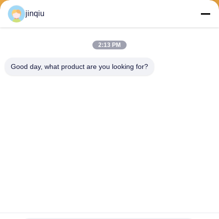
jinqiu
2:13 PM
भेजना
Good day, what product are you looking for?
Yuyao Jinqiu Plastic Mould Co., Ltd.
jinqiu08@mouldtang.com
86--13777933555
तांगजियाझा गांव, डिटांग स्ट्रीट,
यूयाओ शहर, झेजियांग, चीन
चीन अच्छा गुणवत्ता प्लास्टिक इंजेक्शन मोल्ड आपूर्तिकर्ता. कॉपीराइट © 2026 Yuyao Jinqiu