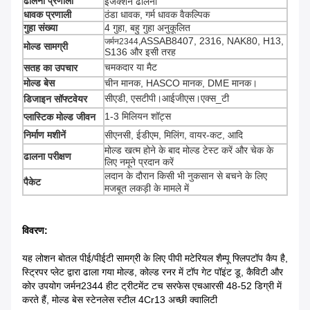
ढालना प्रणाली
इंजेक्शन ढालना
धावक प्रणाली
ठंडा धावक, गर्म धावक वैकल्पिक
गुहा संख्या
4 गुहा, बहु गुहा अनुकूलित
ASSAB8407, 2316, NAK80, H13,
जर्मन2344,
मोल्ड सामग्री
S136 और इसी तरह
चमकदार या मैट
सतह का उपचार
मोल्ड बेस
चीन मानक, HASCO मानक, DME मानक।
सीएडी, एसटीपी।आईजीएस।एक्स_टी
डिजाइन सॉफ्टवेयर
1-3 मिलियन शॉट्स
प्लास्टिक मोल्ड जीवन
निर्माण मशीनें
सीएनसी, ईडीएम, मिलिंग, वायर-कट, आदि
मोल्ड खत्म होने के बाद मोल्ड टेस्ट करें और चेक के
ढालना परीक्षण
लिए नमूने प्रदान करें
लदान के दौरान किसी भी नुकसान से बचने के लिए
पैकेट
मजबूत लकड़ी के मामले में
विवरण:
यह लोशन बोतल पीई/पीईटी सामग्री के लिए पीपी मटेरियल शैम्पू फ्लिपटॉप कैप है,
स्ट्रिपर प्लेट द्वारा ढाला गया मोल्ड, कोल्ड रनर में टॉप गेट पॉइंट डू, कैविटी और
कोर उपयोग जर्मन2344 हीट ट्रीटमेंट टच सरफेस एचआरसी 48-52 डिग्री में
करते हैं, मोल्ड बेस स्टेनलेस स्टील 4Cr13 अच्छी क्वालिटी