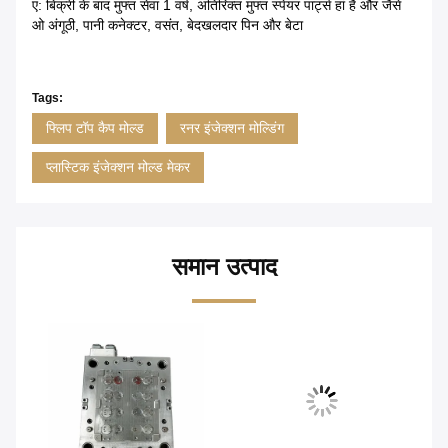
ए: बिक्री के बाद मुफ्त सेवा 1 वर्ष, अतिरिक्त मुफ्त स्पेयर पार्ट्स हां है और जैसे
ओ अंगूठी, पानी कनेक्टर, वसंत, बेदखलदार पिन और बेटा
Tags:
फ्लिप टॉप कैप मोल्ड
रनर इंजेक्शन मोल्डिंग
प्लास्टिक इंजेक्शन मोल्ड मेकर
समान उत्पाद