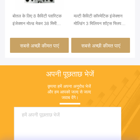
विड
बोतल के लिए 8 कैविटी प्लास्टिक
मल्टी कैविटी कॉस्मेटिक इंजेक्शन
10
इंजेक्शन मोल्ड मेकर 38 मिमी
मोल्डिंग 3 मिलियन शॉट्स फ्लिप
M5
फ्लिपटॉप
टॉप कैप मोल्ड
इंज
सबसे अच्छी कीमत पाएं
सबसे अच्छी कीमत पाएं
अपनी पूछताछ भेजें
कृपया हमें अपना अनुरोध भेजें 
और हम आपको जल्द से जल्द 
जवाब देंगे।