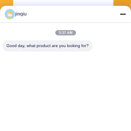
jinqiu
3:37 AM
भेजना
Good day, what product are you looking for?
Yuyao Jinqiu Plastic Mould Co., Ltd.
jinqiu08@mouldtang.com
86--13777933555
तांगजियाझा गांव, डिटांग स्ट्रीट,
यूयाओ शहर, झेजियांग, चीन