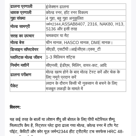
ढालना प्रणाली
इंजेक्शन ढालना
धावक प्रणाली
कोल्ड रनर, हॉट रनर विकल्प
गुहा संख्या
4 गुहा, बहु गुहा अनुकूलित
ASSAB8407, 2316, NAK80, H13,
जर्मन2344,
मोल्ड सामग्री
S136 और इसी तरह
चमकदार या मैट
सतह का उपचार
मोल्ड बेस
चीन मानक, HASCO मानक, DME मानक।
सीएडी, एसटीपी।आईजीएस।एक्स_टी
डिजाइन सॉफ्टवेयर
1-3 मिलियन शॉट्स
प्लास्टिक मोल्ड जीवन
निर्माण मशीनें
सीएनसी, ईडीएम, मिलिंग, वायर-कट, आदि
मोल्ड खत्म होने के बाद मोल्ड टेस्ट करें और चेक के
ढालना परीक्षण
लिए नमूने प्रदान करें
लदान के दौरान किसी भी नुकसान से बचने के लिए
पैकेट
मजबूत लकड़ी के मामले में
विवरण:
यह कई तरह के बालों या लोशन शैंपू की बोतल के लिए पीपी मटेरियल शैम्पू
फ्लिपटॉप कैप है, स्ट्रिपर प्लेट द्वारा ढाला गया मोल्ड, कोल्ड रनर में टॉप गेट
पॉइंट, कैविटी और कोर यूज़ जर्मन2344 हीट ट्रीटमेंट टच सरफेस HRC 48-