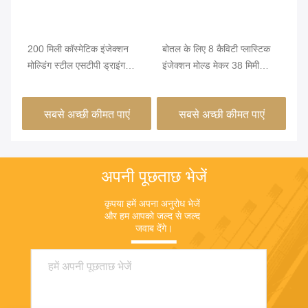
विड
200 मिली कॉस्मेटिक इंजेक्शन
बोतल के लिए 8 कैविटी प्लास्टिक
10
मोल्डिंग स्टील एसटीपी ड्राइंग
इंजेक्शन मोल्ड मेकर 38 मिमी
M5
इंजेक्शन मोल्डिंग रनर
फ्लिपटॉप
इंज
सबसे अच्छी कीमत पाएं
सबसे अच्छी कीमत पाएं
अपनी पूछताछ भेजें
कृपया हमें अपना अनुरोध भेजें 
और हम आपको जल्द से जल्द 
जवाब देंगे।