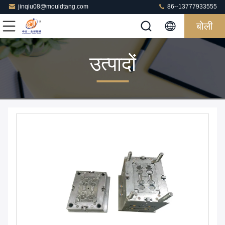
jinqiu08@mouldtang.com
86--13777933555
बोली
उत्पादों