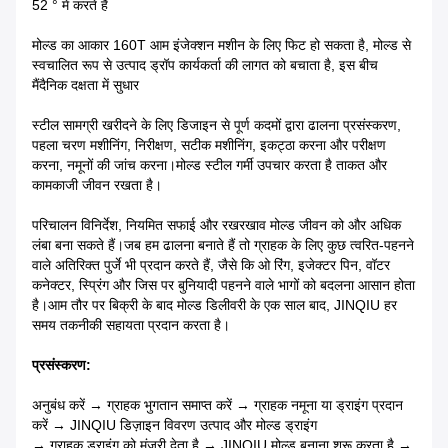
52 ° में करते हैं
मोल्ड का आकार 160T आम इंजेक्शन मशीन के लिए फिट हो सकता है, मोल्ड से
स्वचालित रूप से उत्पाद ड्रॉप कार्यकर्ता की लागत को बचाता है, इस बीच
मैं
दैनिक दक्षता में सुधार
स्टील सामग्री खरीदने के लिए डिजाइन से पूर्ण कदमों द्वारा ढालना प्रसंस्करण,
पहला चरण मशीनिंग, निरीक्षण, सटीक मशीनिंग, इकट्ठा करना और परीक्षण
करना, नमूनों की जांच करना।मोल्ड स्टील गर्मी उपचार करता है ताकत और
कामकाजी जीवन रखता है।
परिचालन विनिर्देश, नियमित सफाई और रखरखाव मोल्ड जीवन को और अधिक
लंबा बना सकते हैं।जब हम ढालना बनाते हैं तो ग्राहक के लिए कुछ त्वरित-पहनने
वाले अतिरिक्त पुर्जे भी प्रदान करते हैं, जैसे कि ओ रिंग, इजेक्टर पिन, वॉटर
कनेक्टर, स्प्रिंग और जिस पर बुनियादी पहनने वाले भागों को बदलना आसान होता
है।आम तौर पर बिक्री के बाद मोल्ड डिलीवरी के एक साल बाद, JINQIU हर
समय तकनीकी सहायता प्रदान करता है।
प्रसंस्करण:
अनुबंध करें → ग्राहक भुगतान समाप्त करें → ग्राहक नमूना या ड्राइंग प्रदान
करें → JINQIU डिज़ाइन विवरण उत्पाद और मोल्ड ड्राइंग
→ ग्राहक ड्राइंग को मंजूरी देता है → JINQIU मोल्ड बनाना शुरू करता है →