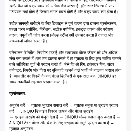
मोल्ड को 200-250T इंजेक्शन मशीन पर चलना चाहिए, ऑटोमैटिक डिमोल्ड
ड्रॉप कैप जो चक्र समय को अधिक तेज करता है, हॉट रनर सिस्टम में रनर
मटेरियल नहीं होता है जिससे लागत बचत होती है और चक्र समय कम होता है।
स्टील सामग्री खरीदने के लिए डिजाइन से पूर्ण कदमों द्वारा ढालना प्रसंस्करण,
पहला चरण मशीनिंग, निरीक्षण, सटीक मशीनिंग, इकट्ठा करना और परीक्षण
करना, नमूनों की जांच करना।मोल्ड स्टील गर्मी उपचार करता है ताकत और
कामकाजी जीवन रखता है।
परिचालन विनिर्देश, नियमित सफाई और रखरखाव मोल्ड जीवन को और अधिक
लंबा बना सकते हैं।जब हम ढालना बनाते हैं तो ग्राहक के लिए कुछ त्वरित-पहनने
वाले अतिरिक्त पुर्जे भी प्रदान करते हैं, जैसे कि ओ रिंग, इजेक्टर पिन, वॉटर
कनेक्टर, स्प्रिंग और जिस पर बुनियादी पहनने वाले भागों को बदलना आसान होता
है।आम तौर पर बिक्री के बाद मोल्ड डिलीवरी के एक साल बाद, JINQIU हर
समय तकनीकी सहायता प्रदान करता है।
प्रसंस्करण:
अनुबंध करें → ग्राहक भुगतान समाप्त करें → ग्राहक नमूना या ड्राइंग प्रदान
करें → JINQIU डिज़ाइन विवरण उत्पाद और मोल्ड ड्राइंग
→ ग्राहक ड्राइंग को मंजूरी देता है → JINQIU मोल्ड बनाना शुरू करता है →
JINIQU टेस्ट मोल्ड और चेक के लिए ग्राहक को नमूने प्रदान करता है →
ग्राहक अनुमोदन