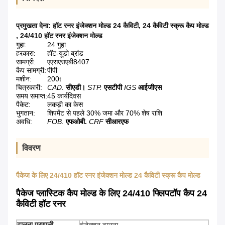
प्रमुखता देना:
हॉट रनर इंजेक्शन मोल्ड 24 कैविटी
,
24 कैविटी स्क्रू कैप मोल्ड
,
24/410 हॉट रनर इंजेक्शन मोल्ड
गुहा:
24 गुहा
हरकारा:
हॉट-यूडो ब्रांड
सामग्री:
एएसएसएबी8407
कैप सामग्री:
पीपी
मशीन:
200t
चित्रकारी:
CAD.
सीएडी।
STP.
एसटीपी
IGS
आईजीएस
समय समाप्त:
45 कार्यदिवस
पैकेट:
लकड़ी का केस
भुगतान:
शिपमेंट से पहले 30% जमा और 70% शेष राशि
अवधि:
FOB.
एफओबी.
CRF
सीआरएफ
विवरण
पैकेज के लिए 24/410 हॉट रनर इंजेक्शन मोल्ड 24 कैविटी स्क्रू कैप मोल्ड
पैकेज प्लास्टिक कैप मोल्ड के लिए 24/410 फ्लिपटॉप कैप 24
कैविटी हॉट रनर
ढालना प्रणाली