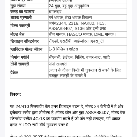
इंजेक्शन ढालना
गुहा संख्या
24 गुहा, बहु गुहा अनुकूलित
सतह का उपचार
चमकदार
धावक प्रणाली
गर्म धावक, ठंडा धावक विकल्प
जर्मन2344, 2316, NAK80, H13,
मोल्ड सामग्री
ASSAB8407, S136 और इसी तरह
मोल्ड बेस
चीन मानक, HASCO मानक, DME मानक।
सीएडी, एसटीपी।आईजीएस।एक्स_टी
डिजाइन सॉफ्टवेयर
1-3 मिलियन शॉट्स
प्लास्टिक मोल्ड जीवन
निर्माण मशीनें
सीएनसी, ईडीएम, मिलिंग, वायर-कट, आदि
टोपी सामग्री
पीपी सामग्री
लदान के दौरान किसी भी नुकसान से बचने के लिए
पैकेट
मजबूत लकड़ी के मामले में
विवरण:
यह 24/410 फ्लिपटॉप कैप इनर डिज़ाइन बटन है, मोल्ड 24 कैविटी में है और
इजेक्टर स्लीव द्वारा डीमोल्ड है।मोल्ड कोर और गुहा ASSAB8407, मोल्ड बेस
स्टेनलेस स्टील 4Cr13 का उपयोग करते हैं जो जंग नहीं लगाएगा, गर्म धावक
ब्रांड YUDO सभी शीर्ष गुणवत्ता स्तर में