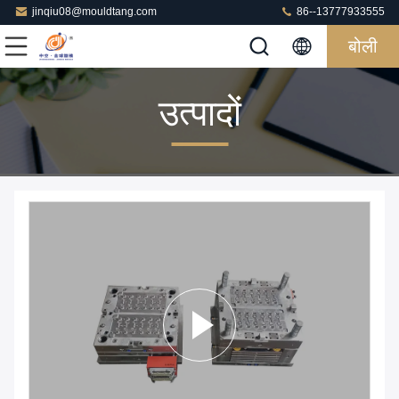
jinqiu08@mouldtang.com
86--13777933555
बोली
उत्पादों