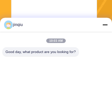
jinqiu
10:03 AM
भेजना
Good day, what product are you looking for?
Yuyao Jinqiu Plastic Mould Co., Ltd.
jinqiu08@mouldtang.com
86--13777933555
तांगजियाझा गांव, डिटांग स्ट्रीट,
यूयाओ शहर, झेजियांग, चीन