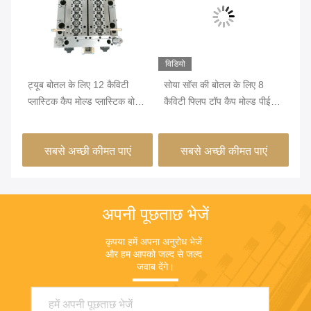
विडियो
ट्यूब बोतल के लिए 12 कैविटी
सोया सॉस की बोतल के लिए 8
बोत
्स
प्लास्टिक कैप मोल्ड प्लास्टिक बोतल
कैविटी फ्लिप टॉप कैप मोल्ड पीई
कैप
कैप मोल्ड
मटेरियल पुल रिंग
कैप
सबसे अच्छी कीमत पाएं
सबसे अच्छी कीमत पाएं
अपनी पूछताछ भेजें
कृपया हमें अपना अनुरोध भेजें 
और हम आपको जल्द से जल्द 
जवाब देंगे।