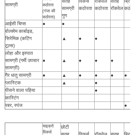
सतह
विकर्स
रॉकवेल
सतह
ब्रिने
सामग्री
कठोरता
सामग्री
कठोरता
कठोरता
रॉकवेल
कठोर
(गंजा की
गुण
कठोरता)
आईसी चिप्स
●
●
वोल्फ़्रेम कार्बाइड,
सिरेमिक (कटिंग
▲
●
●
टूल्स)
लोहा और इस्पात
सामग्री (गर्मी उपचार
●
▲
●
●
●
सामग्री)
गैर धातु सामग्री
●
▲
●
●
●
●
प्लास्टिक
▲
●
पीसने वाला पहिया
●
कास्टिंग
रबर, स्पंज
●
माइक्रो
छोटी
विकर्स
सतह
विकर्स
रॉकवेल
सतह
ब्रिने