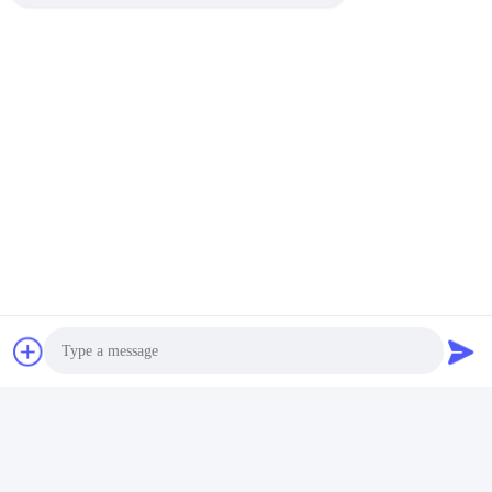
नूप से रॉकवेल रूपांतरण
चूंकि नॉप और रॉकवेल की संबंधित वक्र पैराबोल के समान हैं, इसलिए अनुमानित
रूपांतरण सूत्र वक्रों से प्राप्त होता है।
यह सूत्र सटीक है और इसे संदर्भ के रूप में इस्तेमाल किया जा सकता है।
Yuyao Jinqiu Plastic Mould Co., Ltd.
jinqiu08@mouldtang.com
86--13777933555
तांगजियाझा गांव, डिटांग स्ट्रीट,
यूयाओ शहर, झेजियांग, चीन
चीन अच्छा गुणवत्ता प्लास्टिक इंजेक्शन मोल्ड आपूर्तिकर्ता. कॉपीराइट © 2026 Yuyao Jinqiu
Photo
Plastic Mould Co., Ltd. . सब सभी अधिकार सुरक्षित.