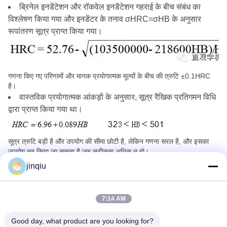
ब्रिनेल इनडेंटेशन और रॉकवेल इनडेंटेशन गहराई के बीच संबंध का
विश्लेषण किया गया और इनडेंटर के तनाव σHRC=σHB के अनुसार
रूपांतरण सूत्र प्राप्त किया गया।
गणना किए गए परिणामों और मानक प्रयोगात्मक मूल्यों के बीच की त्रुटि ±0.1HRC
है।
वास्तविक प्रयोगात्मक आंकड़ों के अनुसार, सूत्र रैखिक प्रतिगमन विधि
द्वारा प्राप्त किया गया था।
सूत्र त्रुटि बड़ी है और उपयोग की सीमा छोटी है, लेकिन गणना सरल है, और इसका
उपयोग तब किया जा सकता है जब सटीकता अधिक न हो।
ब्रिनेल को विकर्स में परिवर्तित करना
jinqiu
ब्रिनेल कठोरता और विकर्स कठोरता के बीच संबंध भी σHB=σHV पर आधारित है।
7:14 AM
इस सूत्र के रूपांतरण परिणाम की तुलना राष्ट्रीय मानक के रूपांतरण मूल्य से की जाती
है और रूपांतरण त्रुटि ±2HV होती है।
Good day, what product are you looking for?