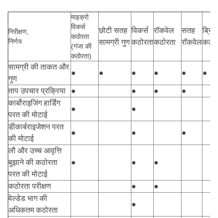
माइक्रो
विकर्स
छोटी सतह
विकर्स
रॉकवेल
सतह
ब्रिन
निरीक्षण,
कठोरता
निर्णय
सामग्री गुण
कठोरता
कठोरता
रॉकवेल
कठोर
(गंजा की
कठोरता)
सामग्री की ताकत और
●
●
●
●
●
●
गुण
ताप उपचार प्रक्रिया
●
●
●
●
कार्बोराइजिंग हार्डिंग
●
●
परत की मोटाई
डीकार्बराइजेशन परत
●
●
●
की मोटाई
लौ और उच्च आवृत्ति
बुझाने की कठोरता
●
●
●
परत की मोटाई
कठोरता परीक्षण
●
●
वेल्डेड भाग की
●
अधिकतम कठोरता