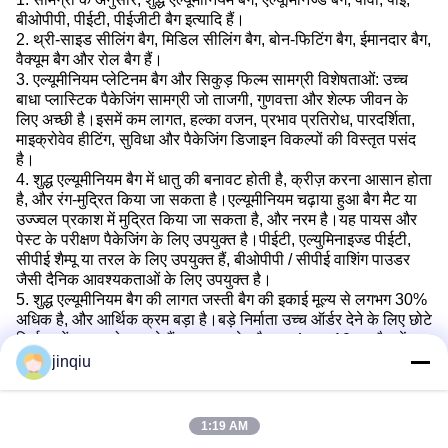
बीओपीपी, पीईटी, पीईजीटी बैग इत्यादि हैं।
2. थ्री-साइड सीलिंग बैग, मिडिल सीलिंग बैग, बोन-फिटिंग बैग, ईमानदार बैग,
वैक्यूम बैग और रोल बैग हैं।
3. एल्यूमीनियम प्लेटिनम बैग और सिकुड़ फिल्म सामग्री विशेषताओं: उच्च
बाधा प्लास्टिक पैकेजिंग सामग्री जो ताजगी, गुणवत्ता और शेल्फ जीवन के
लिए अच्छी है।इसमें कम लागत, हल्का वजन, प्रभाव प्रतिरोध, पारदर्शिता,
माइक्रोवेव हीटिंग, सुविधा और पैकेजिंग डिजाइन विकल्पों की विस्तृत पसंद
है।
4. शुद्ध एल्यूमीनियम बैग में धातु की बनावट होती है, क्रीज़ करना आसान होता
है, और रंग-मुद्रित किया जा सकता है।एल्यूमीनियम चढ़ाया हुआ बैग मैट या
उज्ज्वल प्रकाश में मुद्रित किया जा सकता है, और नरम है।यह पायस और
पेस्ट के परीक्षण पैकेजिंग के लिए उपयुक्त है।पीईटी, एल्युमिनाइज्ड पीईटी,
सीपीई शैम्पू या तरल के लिए उपयुक्त हैं, बीओपीपी / सीपीई वाशिंग पाउडर
जैसी दैनिक आवश्यकताओं के लिए उपयुक्त है।
5. शुद्ध एल्यूमीनियम बैग की लागत जस्ती बैग की इकाई मूल्य से लगभग 30%
अधिक है, और आर्थिक क्रम बड़ा है।बड़े निर्माता उच्च ऑर्डर देने के लिए छोटे
निर्माताओं का उपयोग करते हैं।उदाहरण के तौर पर 4cm×10cm बैग लें।
बड़े निर्माता आमतौर पर 100,000 इकाइयों का ऑर्डर देते हैं।छोटे निर्माताओं
jinqiu
के लिए, MOQ लगभग 30,000 है।रोल फिल्म के लिए, इसे बिना छपाई के
30 से 50 किग्रा तक बनाया जा सकता है, लगभग 38 युआन / किग्रा।
मुद्रण के लिए, MOQ लगभग 100 किग्रा, लगभग 45 युआन / किग्रा, रोल
1:19 AM
फिल्म विशेष भरने वाले उपकरण की आवश्यकता होती है, और रोल फिल्म बैग