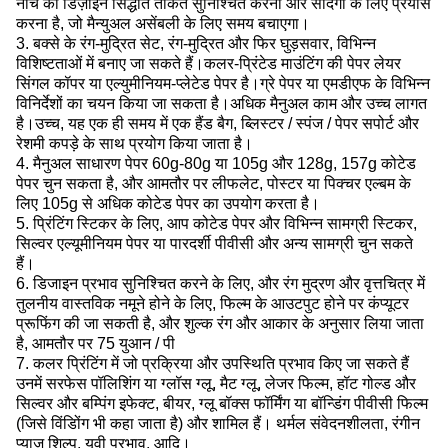
नीचे का डिज़ाइन सिद्धांत ताकत सुनिश्चित करना और सादगी के लिए प्रयास
करना है, जो मैन्युअल असेंबली के लिए समय बचाएगा।
3. बक्से के रंग-मुद्रित सेट, रंग-मुद्रित और फिर घुड़सवार, विभिन्न
विशिष्टताओं में बनाए जा सकते हैं।कलर-प्रिंटेड माउंटिंग की पेपर लेयर
सिंगल कॉपर या एल्युमीनियम-प्लेटेड पेपर है।ग्रे पेपर या एमडीएफ के विभिन्न
विनिर्देशों का चयन किया जा सकता है।अधिक मैनुअल काम और उच्च लागत
है।उच्च, यह एक ही समय में एक हैंड बैग, ब्लिस्टर / स्पंज / पेपर सपोर्ट और
रेशमी कपड़े के साथ प्रयोग किया जाता है।
4. मैनुअल साधारण पेपर 60g-80g या 105g और 128g, 157g कोटेड
पेपर चुन सकता है, और आमतौर पर लीफलेट, पोस्टर या पिक्चर एल्बम के
लिए 105g से अधिक कोटेड पेपर का उपयोग करता है।
5. प्रिंटिंग स्टिकर के लिए, आप कोटेड पेपर और विभिन्न सामग्री स्टिकर,
सिल्वर एल्यूमीनियम पेपर या पारदर्शी पीवीसी और अन्य सामग्री चुन सकते
हैं।
6. डिजाइन प्रभाव सुनिश्चित करने के लिए, और रंग मुद्रण और वृत्तचित्र में
तुलनीय वास्तविक नमूने होने के लिए, फिल्म के आउटपुट होने पर कंप्यूटर
प्रूफिंग की जा सकती है, और शुल्क रंग और आकार के अनुसार लिया जाता
है, आमतौर पर 75 युआन / पी
7. कलर प्रिंटिंग में जो प्रक्रिया और उपस्थिति प्रभाव किए जा सकते हैं
उनमें सरफेस पॉलिशिंग या ग्लॉस ग्लू, मैट ग्लू, लेजर फिल्म, हॉट गोल्ड और
सिल्वर और बम्पिंग इफेक्ट, बीयर, ग्लू बॉक्स फॉर्मिंग या बॉन्डिंग पीवीसी फिल्म
(जिसे विंडोिंग भी कहा जाता है) और शामिल हैं। थर्मल संवेदनशीलता, रंगीन
प्याज शिल्प, यूवी प्रभाव, आदि।