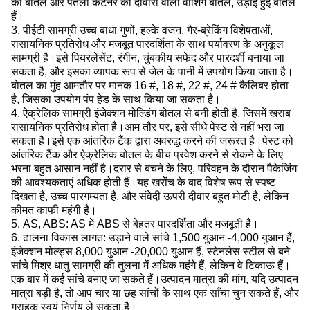
की बोतलें और पतली कंटेनर की दीवारों वाली वाशिंग बोतलें, उड़ाई हुई बोतलें
हैं।
3. पीईटी सामग्री उच्च बाधा गुणों, हल्के वजन, गैर-ब्रेकिंग विशेषताओं,
रासायनिक प्रतिरोध और मजबूत पारदर्शिता के साथ पर्यावरण के अनुकूल
सामग्री है।इसे पियरलेसेंट, रंगीन, चुंबकीय सफेद और पारदर्शी बनाया जा
सकता है, और इसका व्यापक रूप से जेल के पानी में उपयोग किया जाता है।
बोतल का मुंह आमतौर पर मानक 16 #, 18 #, 22 #, 24 # कैलिबर होता
है, जिसका उपयोग पंप हेड के साथ किया जा सकता है।
4. ऐक्रेलिक सामग्री इंजेक्शन मोल्डिंग बोतल से बनी होती है, जिसमें खराब
रासायनिक प्रतिरोध होता है।आम तौर पर, इसे सीधे पेस्ट से नहीं भरा जा
सकता है।इसे एक आंतरिक टैंक द्वारा अवरुद्ध करने की जरूरत है।पेस्ट को
आंतरिक टैंक और ऐक्रेलिक बोतल के बीच प्रवेश करने से रोकने के लिए
भरना बहुत आसान नहीं है।दरार से बचने के लिए, परिवहन के दौरान पैकेजिंग
की आवश्यकताएं अधिक होती हैं।यह खरोंच के बाद विशेष रूप से स्पष्ट
दिखता है, उच्च पारगम्यता है, और संवेदी ऊपरी दीवार बहुत मोटी है, लेकिन
कीमत काफी महंगी है।
5. AS, ABS: AS में ABS से बेहतर पारदर्शिता और मजबूती है।
6. ढालना विकास लागत: उड़ाने वाले सांचे 1,500 युआन -4,000 युआन हैं,
इंजेक्शन मोल्ड्स 8,000 युआन -20,000 युआन हैं, स्टेनलेस स्टील से बने
सांचे मिश्र धातु सामग्री की तुलना में अधिक महंगे हैं, लेकिन वे टिकाऊ हैं।
एक बार में कई सांचे बनाए जा सकते हैं।उत्पादन मात्रा की मांग, यदि उत्पादन
मात्रा बड़ी है, तो आप चार या छह सांचों के साथ एक साँचा चुन सकते हैं, और
ग्राहक स्वयं निर्णय ले सकता है।