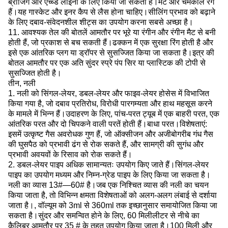
ब्रोंजिंग और एच्च्ड लाइनों के लिए किया जा सकता है।मैट और चमकीले रंग
हैं।यह गास्केट और इनर कैप से लैस होना चाहिए।सीलिंग प्रभाव को बढ़ाने
के लिए दबाव-संवेदनशील शीट्स का उपयोग करना सबसे अच्छा है।
11. आवश्यक तेल की बोतलें आमतौर पर भूरे या रंगीन और रंगीन मैट से बनी
होती हैं, जो प्रकाश से बच सकती हैं।ढक्कन में एक सुरक्षा रिंग होती है और
इसे एक आंतरिक प्लग या ड्रॉपर से सुसज्जित किया जा सकता है।इत्र की
बोतल आमतौर पर एक अति सुंदर स्प्रे पंप सिर या प्लास्टिक की टोपी से
सुसज्जित होती है।
तीन, नली
1. नली को सिंगल-लेयर, डबल-लेयर और फाइव-लेयर होसेस में विभाजित
किया गया है, जो दबाव प्रतिरोध, विरोधी पारगम्यता और हाथ महसूस करने
के मामले में भिन्न हैं।उदाहरण के लिए, पांच-परत ट्यूब में एक बाहरी परत, एक
आंतरिक परत और दो चिपकने वाली परतें होती हैं।बाधा परत।विशेषताएं:
इसमें उत्कृष्ट गैस अवरोधक गुण हैं, जो ऑक्सीजन और अजीबोगरीब गंध गैस
की घुसपैठ को प्रभावी ढंग से रोक सकते हैं, और सामग्री की सुगंध और
प्रभावी अवयवों के रिसाव को रोक सकते हैं।
2. डबल-लेयर पाइप अधिक सामान्यतः उपयोग किए जाते हैं।सिंगल-लेयर
पाइप का उपयोग मध्यम और निम्न-ग्रेड पाइप के लिए किया जा सकता है।
नली का व्यास 13#—60# है।जब एक निश्चित व्यास की नली का चयन
किया जाता है, तो विभिन्न क्षमता विशेषताओं को अलग-अलग लंबाई से दर्शाया
जाता है।, वॉल्यूम को 3ml से 360ml तक इच्छानुसार समायोजित किया जा
सकता है।सुंदर और समन्वित होने के लिए, 60 मिलीलीटर से नीचे का
कैलिबर आमतौर पर 35 # के तहत उपयोग किया जाता है।100 मिली और