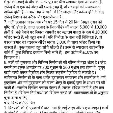
क्षेत्र की छपाई के बीच का अंतर पूंछ पर चीरा लगाकर देखा जा सकता है,
सफेद चीरा एक बड़े क्षेत्र की छपाई ट्यूब है, और स्याही की आवश्यकता
अधिक होती है, अन्यथा यह आसानी से गिर जाएगी और फोल्ड होने के बाद
सफेद निशान को क्रैक और एक्सपोज करें।
7. नली उत्पादन चक्र आम तौर पर 15 दिन से 20 दिन (नमूना ट्यूब की
पुष्टि से) होता है, एकल उत्पाद के लिए ऑर्डर की मात्रा 5,000 से 10,000
होती है।बड़े पैमाने पर निर्माता आमतौर पर न्यूनतम मात्रा के रूप में 10,000
ऑर्डर करते हैं, जो बहुत कम है।यदि निर्माता के पास बड़ी विविधता है, तो
एकल उत्पाद को न्यूनतम ऑर्डर मात्रा 3,000 के साथ ऑर्डर किया जा
सकता है।कुछ ग्राहक खुद सांचे खोलते हैं।उनमें से ज्यादातर सार्वजनिक
सांचे हैं (कुछ विशिष्ट ढक्कन निजी सांचे हैं)।इस उद्योग में ±10% का
विचलन है।
8. नली की गुणवत्ता और विभिन्न निर्माताओं की कीमत में बड़ा अंतर है।प्लेट
बनाने का शुल्क आमतौर पर 200 युआन से 300 युआन तक होता है।ट्यूब
बॉडी मल्टी-कलर प्रिंटिंग और सिल्क स्क्रीन प्रिंटिंग हो सकती है।
व्यक्तिगत निर्माताओं के पास थर्मल ट्रांसफर उपकरण और तकनीक है।गर्म
मुद्रांकन और गर्म मुद्रांकन की गणना क्षेत्र के इकाई मूल्य के आधार पर की
जाती है।स्क्रीन प्रिंटिंग प्रभाव बेहतर है, लागत अधिक महंगी है और कम
निर्माता हैं।विभिन्न निर्माताओं को विभिन्न स्तरों की आवश्यकताओं के अनुसार
चुना जाना चाहिए।
चार, वितरक / पंप सिर
1. वितरकों को दो प्रकारों में बांटा गया है: टाई-टाइप और स्क्रू-टाइप।कार्य
के संदर्भ में, उन्हें स्प्रे, फाउंडेशन क्रीम, लोशन पंप, एरोसोल वाल्व और