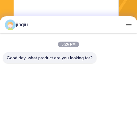
jinqiu
5:26 PM
भेजना
Good day, what product are you looking for?
Yuyao Jinqiu Plastic Mould Co., Ltd.
jinqiu08@mouldtang.com
86--13777933555
तांगजियाझा गांव, डिटांग स्ट्रीट,
यूयाओ शहर, झेजियांग, चीन