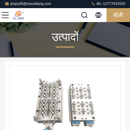
jinqiu08@mouldtang.com
86--13777933555
बोली
उत्पादों