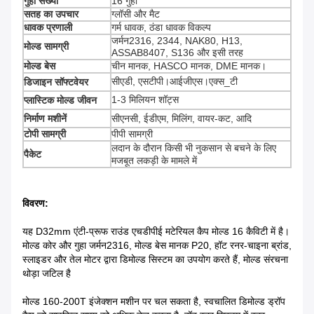
गुहा संख्या
16 गुहा
सतह का उपचार
ग्लॉसी और मैट
धावक प्रणाली
गर्म धावक, ठंडा धावक विकल्प
जर्मन2316, 2344, NAK80, H13,
मोल्ड सामग्री
ASSAB8407, S136 और इसी तरह
मोल्ड बेस
चीन मानक, HASCO मानक, DME मानक।
सीएडी, एसटीपी।आईजीएस।एक्स_टी
डिजाइन सॉफ्टवेयर
1-3 मिलियन शॉट्स
प्लास्टिक मोल्ड जीवन
निर्माण मशीनें
सीएनसी, ईडीएम, मिलिंग, वायर-कट, आदि
टोपी सामग्री
पीपी सामग्री
लदान के दौरान किसी भी नुकसान से बचने के लिए
पैकेट
मजबूत लकड़ी के मामले में
विवरण:
यह D32mm एंटी-प्रूफ राउंड एचडीपीई मटेरियल कैप मोल्ड 16 कैविटी में है।
मोल्ड कोर और गुहा जर्मन2316, मोल्ड बेस मानक P20, हॉट रनर-चाइना ब्रांड,
स्लाइडर और तेल मोटर द्वारा डिमोल्ड सिस्टम का उपयोग करते हैं, मोल्ड संरचना
थोड़ा जटिल है
मोल्ड 160-200T इंजेक्शन मशीन पर चल सकता है, स्वचालित डिमोल्ड ड्रॉप