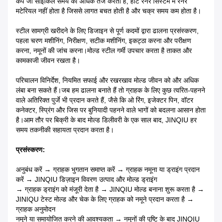
कैप जो साइकिल समय को अधिक तेज करता है, हॉट रनर सिस्टम में रनर
मटेरियल नहीं होता है जिससे लागत बचत होती है और चक्र समय कम होता है।
स्टील सामग्री खरीदने के लिए डिजाइन से पूर्ण कदमों द्वारा ढालना प्रसंस्करण,
पहला चरण मशीनिंग, निरीक्षण, सटीक मशीनिंग, इकट्ठा करना और परीक्षण
करना, नमूनों की जांच करना।मोल्ड स्टील गर्मी उपचार करता है ताकत और
कामकाजी जीवन रखता है।
परिचालन विनिर्देश, नियमित सफाई और रखरखाव मोल्ड जीवन को और अधिक
लंबा बना सकते हैं।जब हम ढालना बनाते हैं तो ग्राहक के लिए कुछ त्वरित-पहनने
वाले अतिरिक्त पुर्जे भी प्रदान करते हैं, जैसे कि ओ रिंग, इजेक्टर पिन, वॉटर
कनेक्टर, स्प्रिंग और जिस पर बुनियादी पहनने वाले भागों को बदलना आसान होता
है।आम तौर पर बिक्री के बाद मोल्ड डिलीवरी के एक साल बाद, JINQIU हर
समय तकनीकी सहायता प्रदान करता है।
प्रसंस्करण:
अनुबंध करें → ग्राहक भुगतान समाप्त करें → ग्राहक नमूना या ड्राइंग प्रदान
करें → JINQIU डिज़ाइन विवरण उत्पाद और मोल्ड ड्राइंग
→ ग्राहक ड्राइंग को मंजूरी देता है → JINQIU मोल्ड बनाना शुरू करता है →
JINIQU टेस्ट मोल्ड और चेक के लिए ग्राहक को नमूने प्रदान करता है →
ग्राहक अनुमोदन
नमूने या समायोजित करने की आवश्यकता → नमूनों की पुष्टि के बाद JINQIU