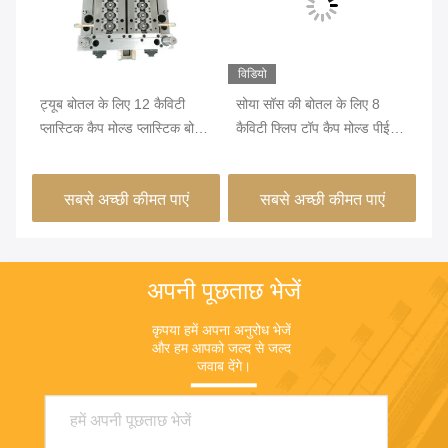
विडियो
ट्यूब बोतल के लिए 12 कैविटी
सोया सॉस की बोतल के लिए 8
बोत
्स
प्लास्टिक कैप मोल्ड प्लास्टिक बोतल
कैविटी फ्लिप टॉप कैप मोल्ड पीई
कैप
कैप मोल्ड
मटेरियल पुल रिंग
कैप
सबसे अच्छी कीमत पाएं
सबसे अच्छी कीमत पाएं
अपनी पूछताछ भेजें
कृपया हमें अपना अनुरोध भेजें 
और हम आपको जल्द से जल्द 
जवाब देंगे।