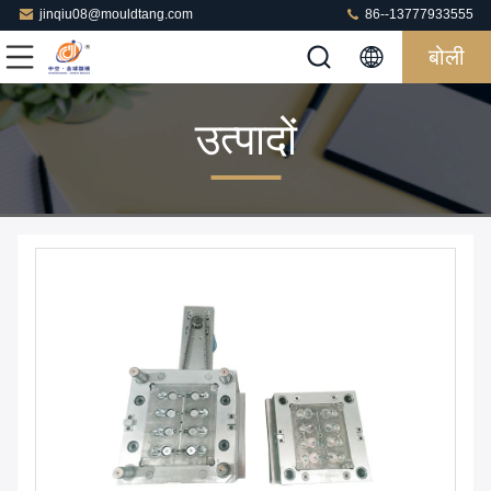
jinqiu08@mouldtang.com
86--13777933555
बोली
उत्पादों