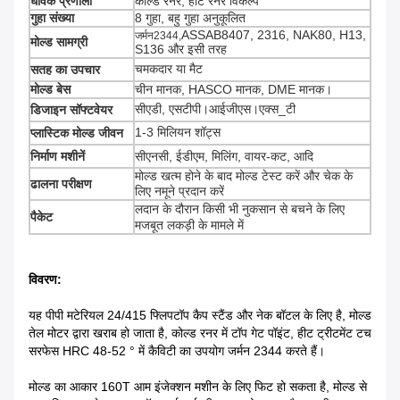
धावक प्रणाली
कोल्ड रनर, हॉट रनर विकल्प
गुहा संख्या
8 गुहा, बहु गुहा अनुकूलित
ASSAB8407, 2316, NAK80, H13,
जर्मन2344,
मोल्ड सामग्री
S136 और इसी तरह
चमकदार या मैट
सतह का उपचार
मोल्ड बेस
चीन मानक, HASCO मानक, DME मानक।
सीएडी, एसटीपी।आईजीएस।एक्स_टी
डिजाइन सॉफ्टवेयर
1-3 मिलियन शॉट्स
प्लास्टिक मोल्ड जीवन
निर्माण मशीनें
सीएनसी, ईडीएम, मिलिंग, वायर-कट, आदि
मोल्ड खत्म होने के बाद मोल्ड टेस्ट करें और चेक के
ढालना परीक्षण
लिए नमूने प्रदान करें
लदान के दौरान किसी भी नुकसान से बचने के लिए
पैकेट
मजबूत लकड़ी के मामले में
विवरण:
यह पीपी मटेरियल 24/415 फ्लिपटॉप कैप स्टैंड और नेक बॉटल के लिए है, मोल्ड
तेल मोटर द्वारा खराब हो जाता है, कोल्ड रनर में टॉप गेट पॉइंट, हीट ट्रीटमेंट टच
सरफेस HRC 48-52 ° में कैविटी का उपयोग जर्मन 2344 करते हैं।
मोल्ड का आकार 160T आम इंजेक्शन मशीन के लिए फिट हो सकता है, मोल्ड से