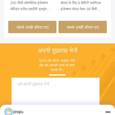
200 मिली कॉस्मेटिक इंजेक्शन
बोतल के लिए 8 कैविटी प्लास्टिक
मल्
मोल्डिंग स्टील एसटीपी ड्राइंग
इंजेक्शन मोल्ड मेकर 38 मिमी
मोल
इंजेक्शन मोल्डिंग रनर
फ्लिपटॉप
टॉप
सबसे अच्छी कीमत पाएं
सबसे अच्छी कीमत पाएं
अपनी पूछताछ भेजें
कृपया हमें अपना अनुरोध भेजें 
और हम आपको जल्द से जल्द 
जवाब देंगे।
jinqiu