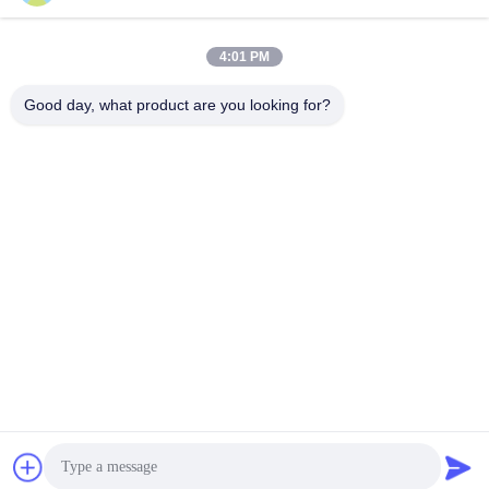
4:01 PM
भेजना
Good day, what product are you looking for?
Yuyao Jinqiu Plastic Mould Co., Ltd.
jinqiu08@mouldtang.com
86--13777933555
तांगजियाझा गांव, डिटांग स्ट्रीट,
यूयाओ शहर, झेजियांग, चीन
चीन अच्छा गुणवत्ता प्लास्टिक इंजेक्शन मोल्ड आपूर्तिकर्ता. कॉपीराइट © 2026 Yuyao Jinqiu
Plastic Mould Co., Ltd. . सब सभी अधिकार सुरक्षित.