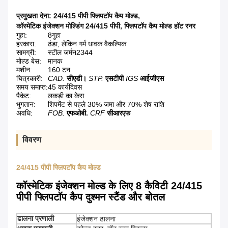
प्रमुखता देना:
24/415 पीपी फ्लिपटॉप कैप मोल्ड
,
कॉस्मेटिक इंजेक्शन मोल्डिंग 24/415 पीपी
,
फ्लिपटॉप कैप मोल्ड हॉट रनर
गुहा:
8गुहा
हरकारा:
ठंडा, लेकिन गर्म धावक वैकल्पिक
सामग्री:
स्टील जर्मन2344
मोल्ड बेस:
मानक
मशीन:
160 टन
चित्रकारी:
CAD.
सीएडी।
STP.
एसटीपी
IGS
आईजीएस
समय समाप्त:
45 कार्यदिवस
पैकेट:
लकड़ी का केस
भुगतान:
शिपमेंट से पहले 30% जमा और 70% शेष राशि
अवधि:
FOB.
एफओबी.
CRF
सीआरएफ
विवरण
24/415 पीपी फ्लिपटॉप कैप मोल्ड
कॉस्मेटिक इंजेक्शन मोल्ड के लिए 8 कैविटी 24/415
पीपी फ्लिपटॉप कैप दुश्मन स्टैंड और बोतल
ढालना प्रणाली
इंजेक्शन ढालना