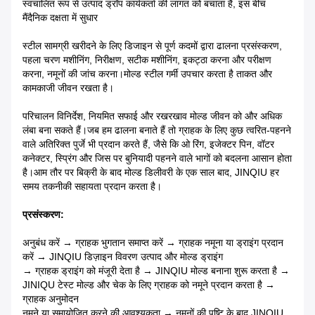
स्वचालित रूप से उत्पाद ड्रॉप कार्यकर्ता की लागत को बचाता है, इस बीच
मैं
दैनिक दक्षता में सुधार
स्टील सामग्री खरीदने के लिए डिजाइन से पूर्ण कदमों द्वारा ढालना प्रसंस्करण,
पहला चरण मशीनिंग, निरीक्षण, सटीक मशीनिंग, इकट्ठा करना और परीक्षण
करना, नमूनों की जांच करना।मोल्ड स्टील गर्मी उपचार करता है ताकत और
कामकाजी जीवन रखता है।
परिचालन विनिर्देश, नियमित सफाई और रखरखाव मोल्ड जीवन को और अधिक
लंबा बना सकते हैं।जब हम ढालना बनाते हैं तो ग्राहक के लिए कुछ त्वरित-पहनने
वाले अतिरिक्त पुर्जे भी प्रदान करते हैं, जैसे कि ओ रिंग, इजेक्टर पिन, वॉटर
कनेक्टर, स्प्रिंग और जिस पर बुनियादी पहनने वाले भागों को बदलना आसान होता
है।आम तौर पर बिक्री के बाद मोल्ड डिलीवरी के एक साल बाद, JINQIU हर
समय तकनीकी सहायता प्रदान करता है।
प्रसंस्करण:
अनुबंध करें → ग्राहक भुगतान समाप्त करें → ग्राहक नमूना या ड्राइंग प्रदान
करें → JINQIU डिज़ाइन विवरण उत्पाद और मोल्ड ड्राइंग
→ ग्राहक ड्राइंग को मंजूरी देता है → JINQIU मोल्ड बनाना शुरू करता है →
JINIQU टेस्ट मोल्ड और चेक के लिए ग्राहक को नमूने प्रदान करता है →
ग्राहक अनुमोदन
नमूने या समायोजित करने की आवश्यकता → नमूनों की पुष्टि के बाद JINQIU