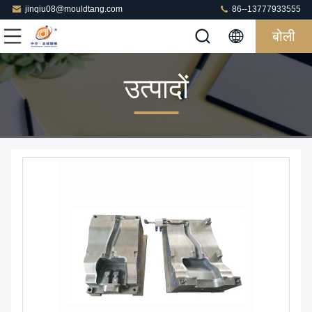
jinqiu08@mouldtang.com
86--13777933555
बोली
उत्पादों