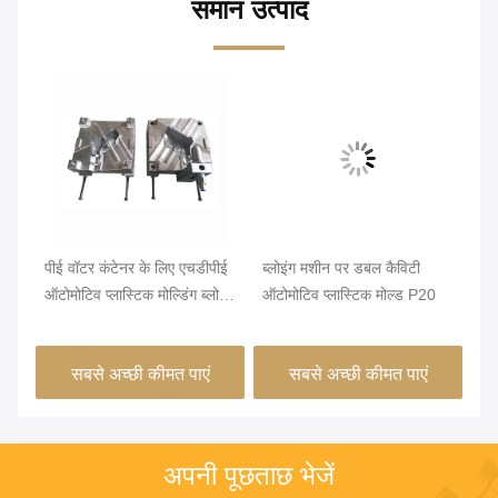
समान उत्पाद
िक
पीई वॉटर कंटेनर के लिए एचडीपीई
ब्लोइंग मशीन पर डबल कैविटी
16
ऑटोमोटिव प्लास्टिक मोल्डिंग ब्लोइंग
ऑटोमोटिव प्लास्टिक मोल्ड P20
ऑटो
मोल्ड
पी
सबसे अच्छी कीमत पाएं
सबसे अच्छी कीमत पाएं
अपनी पूछताछ भेजें