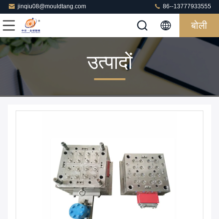
jinqiu08@mouldtang.com
86--13777933555
बोली
उत्पादों