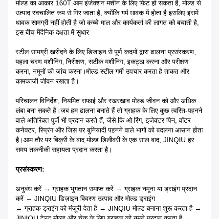
मोल्ड का आकार 160T आम इंजेक्शन मशीन के लिए फिट हो सकता है, मोल्ड से
उत्पाद स्वचालित रूप से गिर जाता है, क्योंकि गर्म धावक में होता है इसलिए इसमें
धावक सामग्री नहीं होती है जो कच्चे माल और कार्यकर्ता की लागत को बचाती है,
इस बीच मैं
दैनिक दक्षता में सुधार
स्टील सामग्री खरीदने के लिए डिजाइन से पूर्ण कदमों द्वारा ढालना प्रसंस्करण,
पहला चरण मशीनिंग, निरीक्षण, सटीक मशीनिंग, इकट्ठा करना और परीक्षण
करना, नमूनों की जांच करना।मोल्ड स्टील गर्मी उपचार करता है ताकत और
कामकाजी जीवन रखता है।
परिचालन विनिर्देश, नियमित सफाई और रखरखाव मोल्ड जीवन को और अधिक
लंबा बना सकते हैं।जब हम ढालना बनाते हैं तो ग्राहक के लिए कुछ त्वरित-पहनने
वाले अतिरिक्त पुर्जे भी प्रदान करते हैं, जैसे कि ओ रिंग, इजेक्टर पिन, वॉटर
कनेक्टर, स्प्रिंग और जिस पर बुनियादी पहनने वाले भागों को बदलना आसान होता
है।आम तौर पर बिक्री के बाद मोल्ड डिलीवरी के एक साल बाद, JINQIU हर
समय तकनीकी सहायता प्रदान करता है।
प्रसंस्करण:
अनुबंध करें → ग्राहक भुगतान समाप्त करें → ग्राहक नमूना या ड्राइंग प्रदान
करें → JINQIU डिज़ाइन विवरण उत्पाद और मोल्ड ड्राइंग
→ ग्राहक ड्राइंग को मंजूरी देता है → JINQIU मोल्ड बनाना शुरू करता है →
JINIQU टेस्ट मोल्ड और चेक के लिए ग्राहक को नमूने प्रदान करता है →