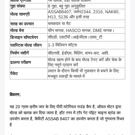
धावक प्रणाली
गर्म धावक, ठंडा धावक विकल्प
गुहा संख्या
8 गुहा, बहु गुहा अनुकूलित
ASSAB8407, जर्मन2344, 2316, NAK80,
मोल्ड सामग्री
H13, S136 और इसी तरह
चमकदार या मैट
सतह का उपचार
मोल्ड बेस
चीन मानक, HASCO मानक, DME मानक।
सीएडी, एसटीपी।आईजीएस।एक्स_टी
डिजाइन सॉफ्टवेयर
1-3 मिलियन शॉट्स
प्लास्टिक मोल्ड जीवन
निर्माण मशीनें
सीएनसी, ईडीएम, मिलिंग, वायर-कट, आदि
मोल्ड खत्म होने के बाद मोल्ड टेस्ट करें और चेक के
ढालना परीक्षण
लिए नमूने प्रदान करें
लदान के दौरान किसी भी नुकसान से बचने के लिए
पैकेट
मजबूत लकड़ी के मामले में
विवरण:
यह 20 ग्राम क्रीम जार के लिए पीपी मटेरियल राउंड कैप है, ऑयल मोटर द्वारा
मोल्ड को खराब कर दिया जाता है, हॉट रनर में टॉप गेट पॉइंट चाइना ब्रांड का
उपयोग करता है, कैविटी ASSAB 8407 का उपयोग करता है जो गुणवत्ता स्थिर
है