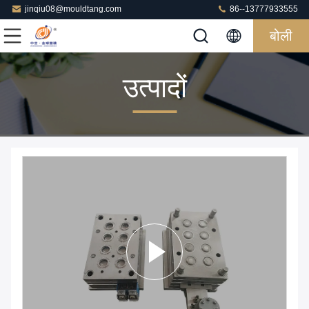
jinqiu08@mouldtang.com
86--13777933555
बोली
उत्पादों