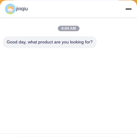
jinqiu
6:04 AM
भेजना
Good day, what product are you looking for?
Yuyao Jinqiu Plastic Mould Co., Ltd.
jinqiu08@mouldtang.com
86--13777933555
तांगजियाझा गांव, डिटांग स्ट्रीट,
यूयाओ शहर, झेजियांग, चीन
चीन अच्छा गुणवत्ता प्लास्टिक इंजेक्शन मोल्ड आपूर्तिकर्ता. कॉपीराइट © 2026 Yuyao Jinqiu