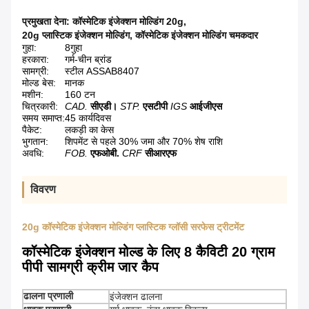
प्रमुखता देना:
कॉस्मेटिक इंजेक्शन मोल्डिंग 20g
,
20g प्लास्टिक इंजेक्शन मोल्डिंग
,
कॉस्मेटिक इंजेक्शन मोल्डिंग चमकदार
गुहा:
8गुहा
हरकारा:
गर्म-चीन ब्रांड
सामग्री:
स्टील ASSAB8407
मोल्ड बेस:
मानक
मशीन:
160 टन
चित्रकारी:
CAD.
सीएडी।
STP.
एसटीपी
IGS
आईजीएस
समय समाप्त:
45 कार्यदिवस
पैकेट:
लकड़ी का केस
भुगतान:
शिपमेंट से पहले 30% जमा और 70% शेष राशि
अवधि:
FOB.
एफओबी.
CRF
सीआरएफ
विवरण
20g कॉस्मेटिक इंजेक्शन मोल्डिंग प्लास्टिक ग्लॉसी सरफेस ट्रीटमेंट
कॉस्मेटिक इंजेक्शन मोल्ड के लिए 8 कैविटी 20 ग्राम
पीपी सामग्री क्रीम जार कैप
ढालना प्रणाली
इंजेक्शन ढालना