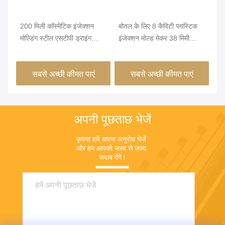
200 मिली कॉस्मेटिक इंजेक्शन
बोतल के लिए 8 कैविटी प्लास्टिक
मल्
मोल्डिंग स्टील एसटीपी ड्राइंग
इंजेक्शन मोल्ड मेकर 38 मिमी
मोल
इंजेक्शन मोल्डिंग रनर
फ्लिपटॉप
टॉप
सबसे अच्छी कीमत पाएं
सबसे अच्छी कीमत पाएं
अपनी पूछताछ भेजें
कृपया हमें अपना अनुरोध भेजें 
और हम आपको जल्द से जल्द 
जवाब देंगे।