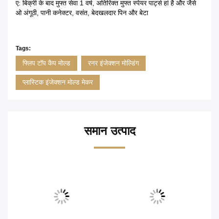
ए: बिक्री के बाद मुफ्त सेवा 1 वर्ष, अतिरिक्त मुफ्त स्पेयर पार्ट्स हां है और जैसे
ओ अंगूठी, पानी कनेक्टर, वसंत, बेदखलदार पिन और बेटा
Tags:
फ्लिप टॉप कैप मोल्ड
रनर इंजेक्शन मोल्डिंग
प्लास्टिक इंजेक्शन मोल्ड मेकर
समान उत्पाद