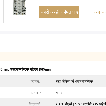
सबसे अच्छी कीमत पाएं
अब संपर
 D65mm
,
कस्टम प्लास्टिक मोल्डिंग D65mm
हरकारा:
ठंडा, लेकिन गर्म धावक वैकल्पिक
मोल्ड बेस:
मानक
चित्रकारी:
CAD.
सीएडी।
STP.
एसटीपी
IGS
आईज