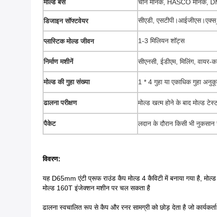
मोल्ड बेस
चीन मानक, HASCO मानक, 
सीएडी, एसटीपी।आईजीएस।एक्स
डिजाइन सॉफ्टवेयर
1-3 मिलियन शॉट्स
प्लास्टिक मोल्ड जीवन
निर्माण मशीनें
सीएनसी, ईडीएम, मिलिंग, वायर-
मोल्ड की गुहा संख्या
1 * 4 गुहा या एकाधिक गुहा अनुकूल
ढालना परीक्षण
मोल्ड खत्म होने के बाद मोल्ड टेस्
पैकेट
लदान के दौरान किसी भी नुकसान स
विवरण:
यह D65mm एंटी प्रूफ राउंड कैप मोल्ड 4 कैविटी में बनाया गया है, मोल्ड
मोल्ड 160T इंजेक्शन मशीन पर चल सकता है
ढालना स्वचालित रूप से कैप और रनर सामग्री को छोड़ देता है जो कार्यकर्त