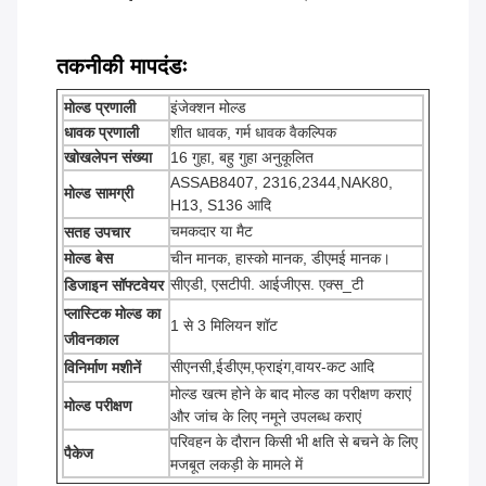
तकनीकी मापदंडः
मोल्ड प्रणाली
इंजेक्शन मोल्ड
धावक प्रणाली
शीत धावक, गर्म धावक वैकल्पिक
खोखलेपन संख्या
16 गुहा, बहु गुहा अनुकूलित
ASSAB8407, 2316,2344,NAK80,
मोल्ड सामग्री
H13, S136 आदि
चमकदार या मैट
सतह उपचार
मोल्ड बेस
चीन मानक, हास्को मानक, डीएमई मानक।
सीएडी, एसटीपी. आईजीएस. एक्स_टी
डिजाइन सॉफ्टवेयर
प्लास्टिक मोल्ड का
1 से 3 मिलियन शॉट
जीवनकाल
सीएनसी,ईडीएम,फ्राइंग,वायर-कट आदि
विनिर्माण मशीनें
मोल्ड खत्म होने के बाद मोल्ड का परीक्षण कराएं
मोल्ड परीक्षण
और जांच के लिए नमूने उपलब्ध कराएं
परिवहन के दौरान किसी भी क्षति से बचने के लिए
पैकेज
मजबूत लकड़ी के मामले में