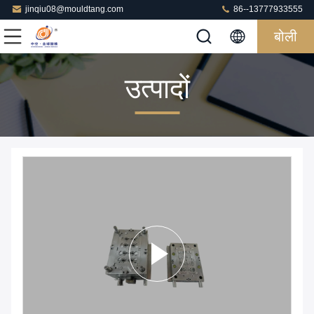
jinqiu08@mouldtang.com
86--13777933555
बोली
उत्पादों