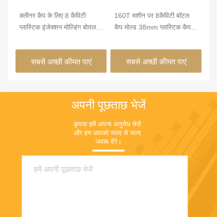
ुल
क्लीनर कैप के लिए 8 कैविटी
160T मशीन पर 8कैविटी बॉटल
गों
ल्ड
प्लास्टिक इंजेक्शन मोल्डिंग बोतल
कैप मोल्ड 38mm प्लास्टिक कैप
की
कैप्स 38 मिमी
मोल्ड
अप 
सबसे अच्छी कीमत पाएं
सबसे अच्छी कीमत पाएं
अपनी पूछताछ भेजें
कृपया हमें अपना अनुरोध भेजें 
और हम आपको जल्द से जल्द 
जवाब देंगे।