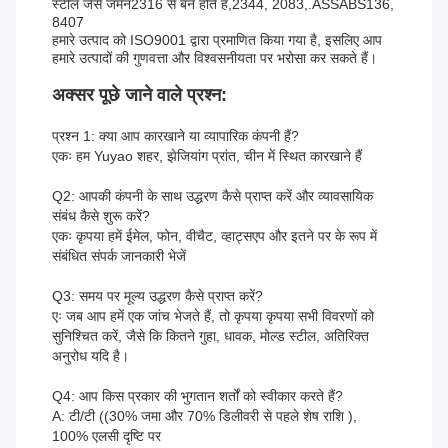
स्टील जैसे जर्मन2316 से बने होते हैं,2344, 2083,.ASSABS136,
8407
हमारे उत्पाद को ISO9001 द्वारा प्रमाणित किया गया है, इसलिए आप
हमारे उत्पादों की गुणवत्ता और विश्वसनीयता पर भरोसा कर सकते हैं।
अक्सर पूछे जाने वाले प्रश्न:
प्रश्न 1: क्या आप कारखाने या व्यापारिक कंपनी हैं?
एकः हम Yuyao शहर, झेजियांग प्रांत, चीन में स्थित कारखाने हैं
Q2: आपकी कंपनी के साथ उद्धरण कैसे प्राप्त करें और व्यावसायिक
संबंध कैसे शुरू करें?
एकः कृपया हमें ईमेल, फोन, वीचैट, व्हाट्सएप और इतने पर के रूप में
संबंधित संपर्क जानकारी भेजें
Q3: समय पर मूल्य उद्धरण कैसे प्राप्त करें?
एः जब आप हमें एक जांच भेजते हैं, तो कृपया कृपया सभी विवरणों को
सुनिश्चित करें, जैसे कि कितने गुहा, धावक, मोल्ड स्टील, अतिरिक्त
अनुरोध यदि है।
Q4: आप किस प्रकार की भुगतान शर्तों को स्वीकार करते हैं?
A: टी/टी ((30% जमा और 70% डिलीवरी से पहले शेष राशि ),
100% एलसी दृष्टि पर