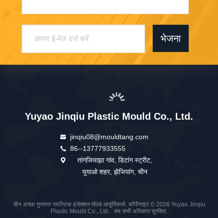
भेजना
Yuyao Jinqiu Plastic Mould Co., Ltd.
jinqiu08@mouldtang.com
86--13777933555
तांगजियाझा गांव, डिटांग स्ट्रीट,
यूयाओ शहर, झेजियांग, चीन
चीन अच्छा गुणवत्ता प्लास्टिक इंजेक्शन मोल्ड आपूर्तिकर्ता. कॉपीराइट © 2026 Yuyao Jinqiu
Plastic Mould Co., Ltd. . सब सभी अधिकार सुरक्षित.