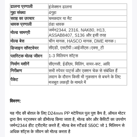
ढालना प्रणाली
इंजेक्शन ढालना
गुहा संख्या
4गुहा
सतह का उपचार
चमकदार या मैट
धावक प्रणाली
ठंडा धावक
जर्मन2344, 2316, NAK80, H13,
मोल्ड सामग्री
ASSAB8407, S136 और इसी तरह
मोल्ड बेस
चीन मानक, HASCO मानक, DME मानक।
सीएडी, एसटीपी।आईजीएस।एक्स_टी
डिजाइन सॉफ्टवेयर
1-3 मिलियन शॉट्स
प्लास्टिक मोल्ड जीवन
निर्माण मशीनें
सीएनसी, ईडीएम, मिलिंग, वायर-कट, आदि
निरीक्षण
सभी स्पेयर पार्ट्स और एक्शन चेक से संबंधित हैं
लदान के दौरान किसी भी नुकसान से बचने के लिए
पैकेट
मजबूत लकड़ी के मामले में
विवरण:
यह गोंद की बोतल के लिए D24mm PP मटेरियल पुल पुश कैप है, ऑयल मोटर
द्वारा कैप स्ट्रक्चर को डीमोल्ड किया जाता है, मोल्ड कोर और कैविटी का उपयोग
जर्मन2344 हीट ट्रीटमेंट करते हैं, मोल्ड बेस स्टैंडर्ड S50C जो 1 मिलियन से
अधिक शॉट्स के जीवन को मोल्ड करता है