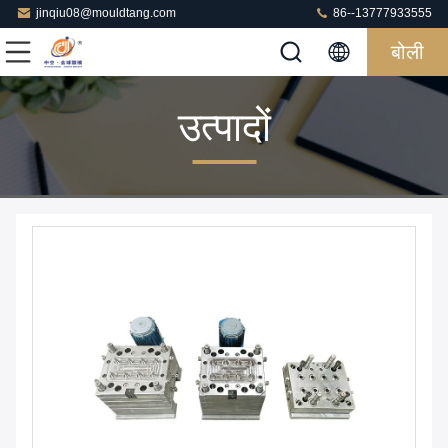
jinqiu08@mouldtang.com
86--13777933555
बोली
उत्पादों