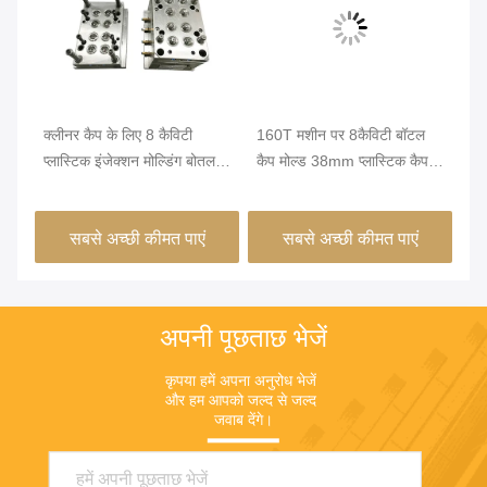
ुल
क्लीनर कैप के लिए 8 कैविटी
160T मशीन पर 8कैविटी बॉटल
गों
ल्ड
प्लास्टिक इंजेक्शन मोल्डिंग बोतल
कैप मोल्ड 38mm प्लास्टिक कैप
की
कैप्स 38 मिमी
मोल्ड
अप 
सबसे अच्छी कीमत पाएं
सबसे अच्छी कीमत पाएं
अपनी पूछताछ भेजें
कृपया हमें अपना अनुरोध भेजें 
और हम आपको जल्द से जल्द 
जवाब देंगे।