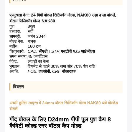
प्रमुखता देना:
24 मिमी बोतल सिलिकॉन मोल्ड
,
NAK80 उड़ा ढाला बोतलें
,
बोतल सिलिकॉन मोल्ड NAK80
गुहा:
8गुहा
हरकारा:
सर्दी
सामग्री:
जर्मन 2344
मोल्ड बेस:
मानक
मशीन:
160 टन
चित्रकारी:
CAD.
सीएडी।
STP.
एसटीपी
IGS
आईजीएस
समय समाप्त:
45 कार्यदिवस
पैकेट:
लकड़ी का केस
भुगतान:
शिपमेंट से पहले 30% जमा और 70% शेष राशि
अवधि:
FOB.
एफओबी.
CRF
सीआरएफ
विवरण
अच्छी कूलिंग लाइन्स में 24mm बोतल सिलिकॉन मोल्ड NAK80 ब्लो मोल्डेड
बोतलें
गोंद बोतल के लिए D24mm पीपी पुल पुश कैप 8
कैविटी कोल्ड रनर बॉटल कैप मोल्ड