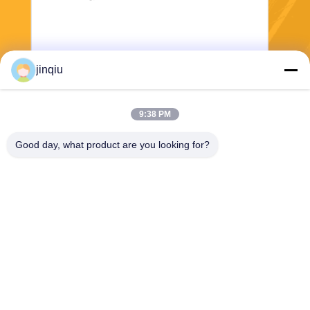
jinqiu
9:38 PM
भेजना
Good day, what product are you looking for?
Yuyao Jinqiu Plastic Mould Co., Ltd.
jinqiu08@mouldtang.com
86--13777933555
तांगजियाझा गांव, डिटांग स्ट्रीट,
यूयाओ शहर, झेजियांग, चीन