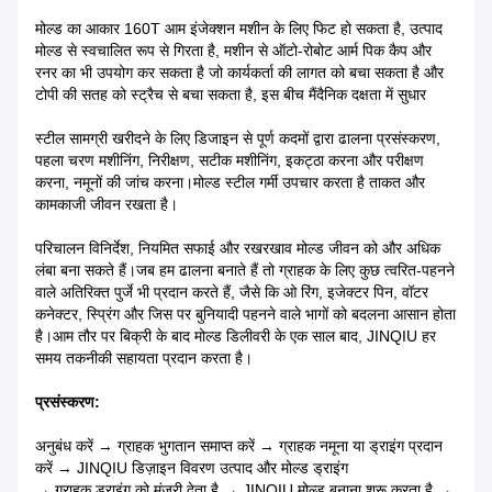
मोल्ड का आकार 160T आम इंजेक्शन मशीन के लिए फिट हो सकता है, उत्पाद
मोल्ड से स्वचालित रूप से गिरता है, मशीन से ऑटो-रोबोट आर्म पिक कैप और
रनर का भी उपयोग कर सकता है जो कार्यकर्ता की लागत को बचा सकता है और
टोपी की सतह को स्ट्रैच से बचा सकता है, इस बीच मैं
दैनिक दक्षता में सुधार
स्टील सामग्री खरीदने के लिए डिजाइन से पूर्ण कदमों द्वारा ढालना प्रसंस्करण,
पहला चरण मशीनिंग, निरीक्षण, सटीक मशीनिंग, इकट्ठा करना और परीक्षण
करना, नमूनों की जांच करना।मोल्ड स्टील गर्मी उपचार करता है ताकत और
कामकाजी जीवन रखता है।
परिचालन विनिर्देश, नियमित सफाई और रखरखाव मोल्ड जीवन को और अधिक
लंबा बना सकते हैं।जब हम ढालना बनाते हैं तो ग्राहक के लिए कुछ त्वरित-पहनने
वाले अतिरिक्त पुर्जे भी प्रदान करते हैं, जैसे कि ओ रिंग, इजेक्टर पिन, वॉटर
कनेक्टर, स्प्रिंग और जिस पर बुनियादी पहनने वाले भागों को बदलना आसान होता
है।आम तौर पर बिक्री के बाद मोल्ड डिलीवरी के एक साल बाद, JINQIU हर
समय तकनीकी सहायता प्रदान करता है।
प्रसंस्करण:
अनुबंध करें → ग्राहक भुगतान समाप्त करें → ग्राहक नमूना या ड्राइंग प्रदान
करें → JINQIU डिज़ाइन विवरण उत्पाद और मोल्ड ड्राइंग
→ ग्राहक ड्राइंग को मंजूरी देता है → JINQIU मोल्ड बनाना शुरू करता है →