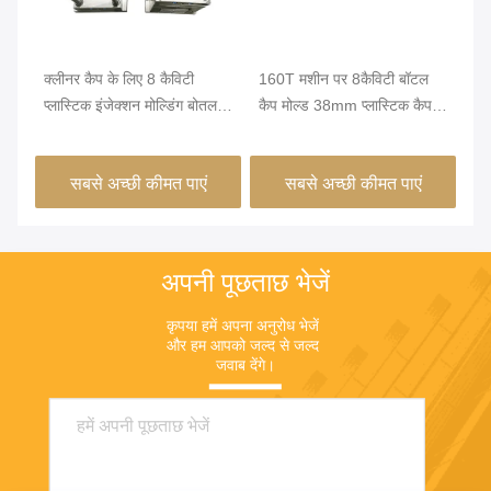
ुल
क्लीनर कैप के लिए 8 कैविटी
160T मशीन पर 8कैविटी बॉटल
गों
ल्ड
प्लास्टिक इंजेक्शन मोल्डिंग बोतल
कैप मोल्ड 38mm प्लास्टिक कैप
की
कैप्स 38 मिमी
मोल्ड
अप 
सबसे अच्छी कीमत पाएं
सबसे अच्छी कीमत पाएं
अपनी पूछताछ भेजें
कृपया हमें अपना अनुरोध भेजें 
और हम आपको जल्द से जल्द 
जवाब देंगे।