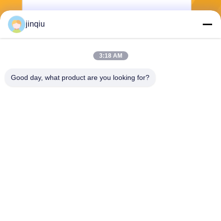
jinqiu
3:18 AM
भेजना
Good day, what product are you looking for?
Yuyao Jinqiu Plastic Mould Co., Ltd.
jinqiu08@mouldtang.com
86--13777933555
तांगजियाझा गांव, डिटांग स्ट्रीट,
यूयाओ शहर, झेजियांग, चीन