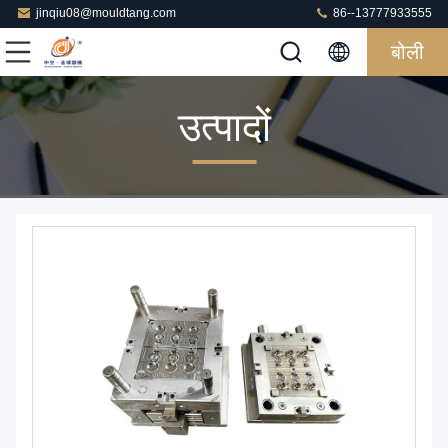
jinqiu08@mouldtang.com
86--13777933555
बोली
उत्पादों