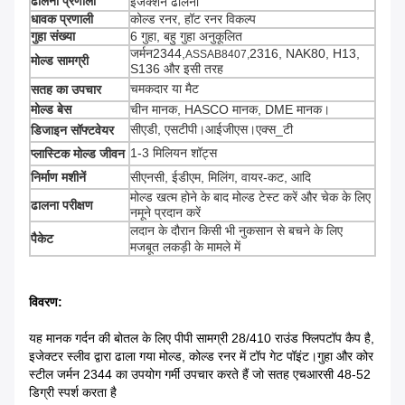
ढालना प्रणाली
इंजेक्शन ढालना
धावक प्रणाली
कोल्ड रनर, हॉट रनर विकल्प
गुहा संख्या
6 गुहा, बहु गुहा अनुकूलित
जर्मन2344,
2316, NAK80, H13,
ASSAB8407,
मोल्ड सामग्री
S136 और इसी तरह
चमकदार या मैट
सतह का उपचार
मोल्ड बेस
चीन मानक, HASCO मानक, DME मानक।
सीएडी, एसटीपी।आईजीएस।एक्स_टी
डिजाइन सॉफ्टवेयर
1-3 मिलियन शॉट्स
प्लास्टिक मोल्ड जीवन
निर्माण मशीनें
सीएनसी, ईडीएम, मिलिंग, वायर-कट, आदि
मोल्ड खत्म होने के बाद मोल्ड टेस्ट करें और चेक के लिए
ढालना परीक्षण
नमूने प्रदान करें
लदान के दौरान किसी भी नुकसान से बचने के लिए
पैकेट
मजबूत लकड़ी के मामले में
विवरण:
यह मानक गर्दन की बोतल के लिए पीपी सामग्री 28/410 राउंड फ्लिपटॉप कैप है,
इजेक्टर स्लीव द्वारा ढाला गया मोल्ड, कोल्ड रनर में टॉप गेट पॉइंट।गुहा और कोर
स्टील जर्मन 2344 का उपयोग गर्मी उपचार करते हैं जो सतह एचआरसी 48-52
डिग्री स्पर्श करता है