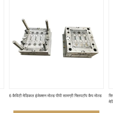
सबसे अच्छी कीमत पाएं
6 कैविटी मेडिकल इंजेक्शन मोल्ड पीपी सामग्री फ्लिपटॉप कैप मोल्ड
सि
मे