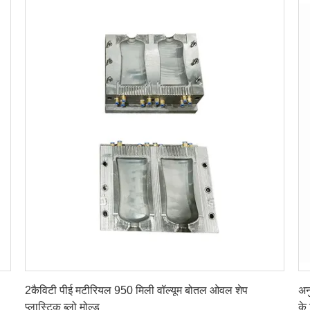
सबसे अच्छी कीमत पाएं
2कैविटी पीई मटीरियल 950 मिली वॉल्यूम बोतल ओवल शेप
अन
प्लास्टिक ब्लो मोल्ड
के