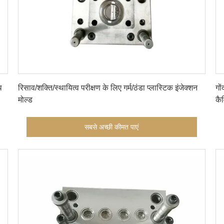
सबसे अच्छी कीमत पाएं
थ
रिसाव/शक्ति/स्थायित्व परीक्षण के लिए गर्म/ठंडा प्लास्टिक इंजेक्शन
गो
मोल्ड
कै
सबसे अच्छी कीमत पाएं