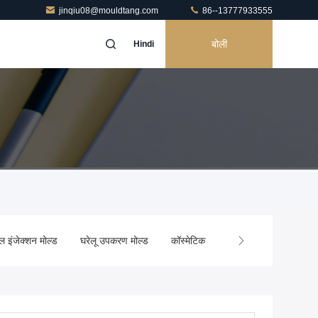
jinqiu08@mouldtang.com
86--13777933555
बोली
Hindi
ल इंजेक्शन मोल्ड
घरेलू उपकरण मोल्ड
कॉस्मेटिक इंजेक्शन मोल्डिंग
कस्टम इं