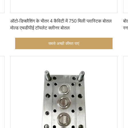
सबसे अच्छी कीमत पाएं
ऑटो-डिफ्लैशिंग के भीतर 4 कैविटी में 750 मिली प्लास्टिक बोतल
बो
मोल्ड एचडीपीई टॉयलेट क्लीनर बोतल
रन
सबसे अच्छी कीमत पाएं