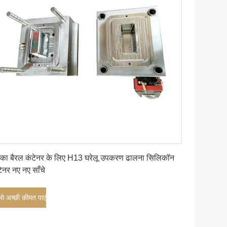
सबसे अच्छी कीमत पाएं
का बैरल कंटेनर के लिए H13 घरेलू उपकरण ढालना सिलिकॉन
टेनर नए नए साँचे
े अच्छी कीमत पाएं