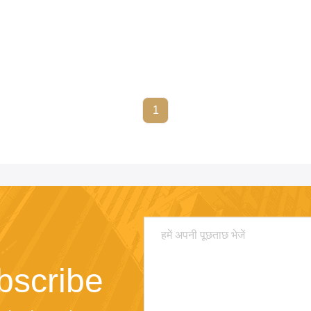
1
bscribe