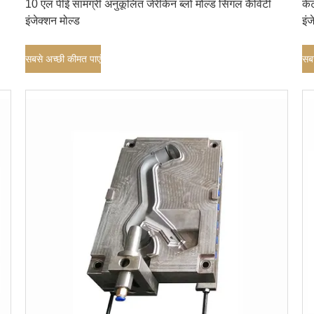
10 एल पीई सामग्री अनुकूलित जेरीकेन ब्लो मोल्ड सिंगल कैविटी
के
इंजेक्शन मोल्ड
इंज
सबसे अच्छी कीमत पाएं
सबस