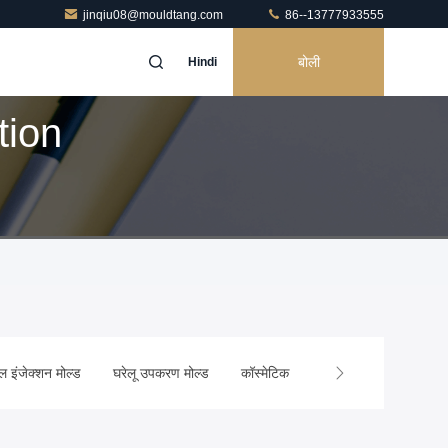
jinqiu08@mouldtang.com
86--13777933555
बोली
Hindi
tion
ल इंजेक्शन मोल्ड
घरेलू उपकरण मोल्ड
कॉस्मेटिक इंजेक्शन मोल्डिंग
कस्टम इं