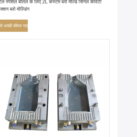
टल स्पेशल बोतल के लिए 2L कस्टम ब्लो मोल्ड सिंगल कैविटी
ेक्शन ब्लो मोल्डिंग
े अच्छी कीमत पाएं